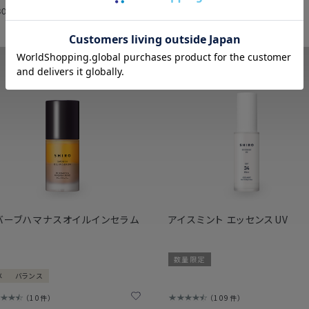
30
4,950
円（税込）
円（税込）
バーブハマナスオイルインセラム
アイスミント エッセンスUV
数量限定
メ
バランス
10件
109件