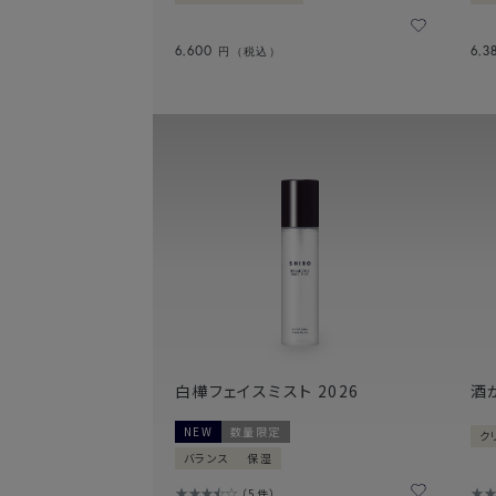
6,600
6,3
円（税込）
白樺フェイスミスト 2026
酒
NEW
数量限定
ク
バランス
保湿
5件