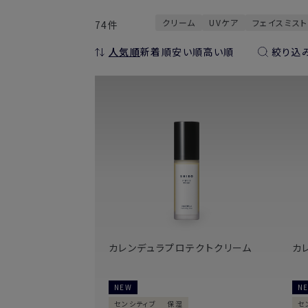
クリーム
UVケア
フェイスミス
74件
人気順
新着順
安い順
高い順
絞り込
カレンデュラプロテクトクリーム
カ
NEW
N
センシティブ
保湿
セ