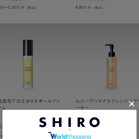
090〜5,500
8,800
円（税込）
円（税込）
高昆布アロエタマヌオールイン
ルバーブハマナスクレンジング
ラム
ーター
バランス
角質・毛穴ケア
ランス
保水
65件
18件