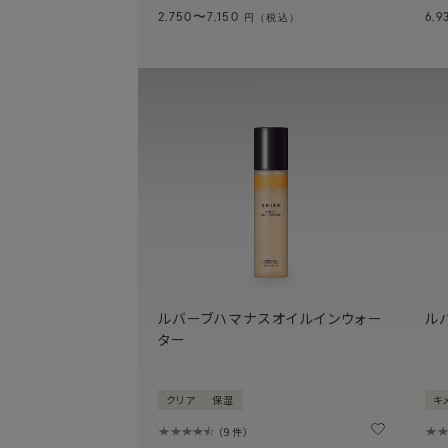
2,750〜7,150
6,9
円（税込）
ルバーブハマナスオイルインウォー
ル
ター
クリア
保湿
キ
9件