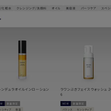
ト/化粧水
クレンジング/洗顔料
オイル
美容液
パーツケア
スペシ
み
レンデュラオイルインローション
ラワンぶきフェイスウォッシュ 2
6
EW
数量限定
NEW
数量限定
ンシティブ
保湿
バランス
センシティブ