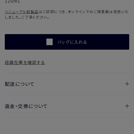
120mL
リニューアル前製品
はご好評につき、オンラインでのご用意数は完売いた
しました。ご了承ください。
バッグに入れる
店舗在庫を確認する
配送について
返金・交換について
お届け日の目安
・ご注文日より1週間後からお届け日指定を承っておりま
開封済みの製品も返金・交換いただけます
す。
実際に使用して、香りや色、使用感にご満足いただけない場
・お届け日指定しない場合、最短でのお届けとなります。