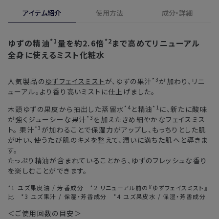
合、期間内*であれば、返金・交換サービスをご利用いただけ
アイテム紹介
使用方法
成分・詳細
※新製品（限定製品）は除きます。
ます。
※定期販売のお申し込みは、7日後以降の配送となります。
詳しくは
こちら
からご確認ください。
*1
*2
ゆずの精油
量を約2.6倍
まで高めてリニューアル
注文後、お届けまでにかかる日数の目安
※
オンラインストアでご購入の場合、発送完了メールの翌日から10日
全身に使えるミスト化粧水
間。対象の直営店舗でご購入の場合、購入日の翌日から7日間
北海道
3〜4日
*3
人気製品の
ゆずフェイスミスト
が、ゆずの果汁
が加わり、リニ
ューアル。より香り高いミストに仕上げました。
東北・関東・中部・関西
2〜3日
*4
*1
木頭ゆずの果皮から抽出した蒸留水
と精油
に、新たに酸味
中国・四国・九州
3〜4日
*3
が強くジューシーな果汁
を加えたきめ細やかなフェイスミス
*3
ト。 果汁
が加わることで保湿力がアップし、もっちりとした肌
沖縄県・離島
5〜8日
が叶い、使うたび肌のキメを整えて、潤いに満ちた肌へと導きま
す。
たっぷり精油が含まれていることから、ゆずのフレッシュな香り
※以下に該当する場合、上記の日程で発送できない場合がござ
を楽しむことができます。
います。
・交通状況や天候による遅延
*1 ユズ果皮油 / 芳香成分 *2 リニューアル前の『ゆずフェイスミスト』
比 *3 ユズ果汁 / 保湿・芳香成分 *4 ユズ果皮水 / 保湿・芳香成分
・ラッピングのご注文、繁忙期および休業期間中
・ご注文内容の確認にお時間を要する
＜ご使用回数の目安＞