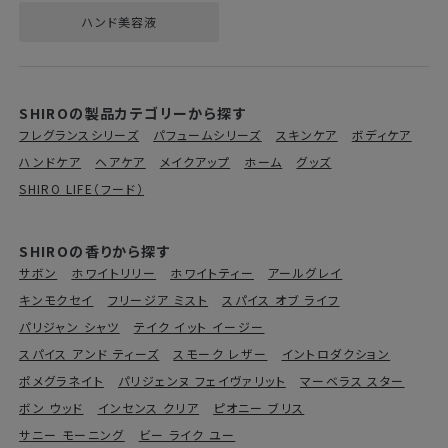
ハンド美容液
SHIROの製品カテゴリーから探す
フレグランスシリーズ
パフュームシリーズ
スキンケア
ボディケア
ハンドケア
ヘアケア
メイクアップ
ホーム
グッズ
SHIRO LIFE（フード）
SHIROの香りから探す
サボン
ホワイトリリー
ホワイトティー
アールグレイ
キンモクセイ
フリージア ミスト
スパイス オブ ライフ
パリジャン シャツ
テイク イット イージー
スパイス アンド ティーズ
スモーク レザー
イントロダクション
ポメグラネイト
パリジェンヌ フェイヴァリット
マーベラス スター
ボン ウッド
インセンス クリア
ピオニー ブリス
サニー モーニング
ビー ライク ユー