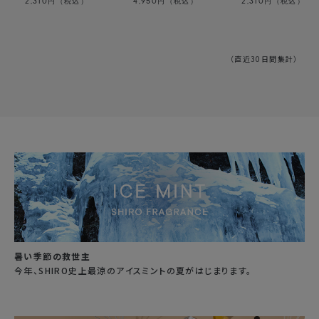
2,310
4,950
2,310
円（税込）
円（税込）
円（税込）
（直近30日間集計）
暑い季節の救世主
今年、SHIRO史上最涼のアイスミントの夏がはじまります。