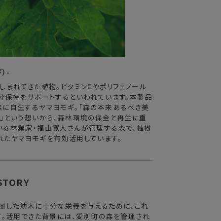
）-
しまれてきた植物。ビタミンCやポリフェノール
分保持をサポートするといわれています。本製品
森に自生するヤマヨモギ。「森の本来あるべき美
」という想いから、森林環境の保全と再生に重
いる林業家・福山寛人さんが管理する森で、植樹
れたヤマヨモギを有効活用しています。
STORY
植樹した幼木に十分な栄養を与えるために、これ
す。活用できた背景には、愛別町の森を管理され