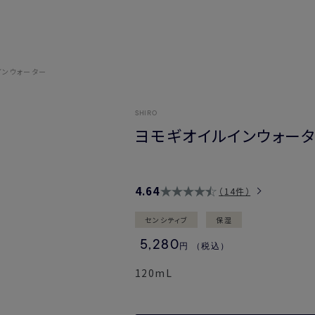
インウォーター
SHIRO
ヨモギオイルインウォー
4.64
14件
センシティブ
保湿
5,280
円
（税込）
120mL