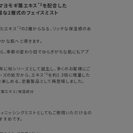
3〜4日
*2
マヨモギ葉エキス
を配合した
湿な2層式のフェイスミスト
2〜3日
*2
したエキス
の2層からなる、リッチな保湿感のあ
3〜4日
やかな肌へと導きます。
5〜8日
がら、季節の変わり目でゆらぎがちな肌にもアプ
送できない場合がございます。
4年に旬シリーズとして誕生し、多くのお客様にご
*2
ーズの処方から、エキス
を約1.3倍に増量した
業期間中
を楽しめる、定番製品として再登場しました。
がかかる
モギ葉エキス/保湿成分
フィニッシングミストとしてもご使用いただけるの
すすめです。