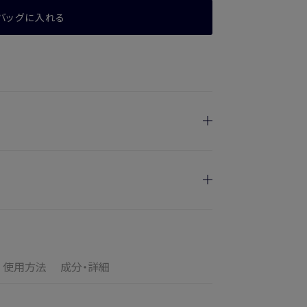
バッグに入れる
日指定を承っております。
けます
のお届けとなります。
ご満足いただけない場合、期間内*であれば、返
の配送となります。
す。
使用方法
成分・詳細
の目安
了メールの翌日から10日間。対象の直営店舗でご購