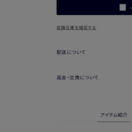
店舗在庫を確認する
配送について
お届け日の目安
返金・交換について
・ご注文日より1週間後からお届け
開封済みの製品も返金・交換いただ
・お届け日指定しない場合、最短で
※新製品（限定製品）は除きます。
実際に使用して、香りや色、使用感に
※定期販売のお申し込みは、7日後以降
金・交換サービスをご利用いただけま
アイテム紹介
詳しくは
こちら
からご確認ください。
注文後、お届けまでにかかる日数
※
オンラインストアでご購入の場合、発送完