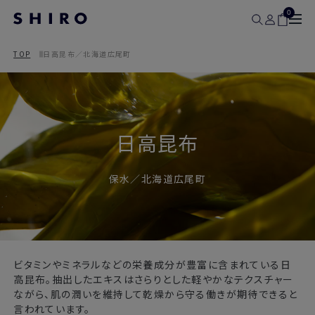
0
TOP
日高昆布／北海道広尾町
日高昆布
保水／北海道広尾町
ビタミンやミネラルなどの栄養成分が豊富に含まれている日
高昆布。抽出したエキスはさらりとした軽やかなテクスチャー
ながら、肌の潤いを維持して乾燥から守る働きが期待できると
言われています。