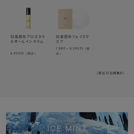
日高昆布アロエタマ
日高昆布フェイスマ
ヌオールインセラム
スク
1,980～5,390
円（税
6,930
円（税込）
込）
（直近30日間集計）