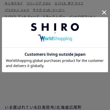
キンモクセイ
フリージア ミスト
スパイス オブ ライフ
パリジャン シャツ
テイク イット イージー
スパイス アンド ティーズ
スモーク レザー
イントロダクション
ポメグラネイト
パリジェンヌ フェイヴァリット
マーベラス スター
ボン ウッド
インセンス クリア
ピオニー ブリス
サニー モーニング
ビー ライク ユー
ブラック フォレスト ブレッシング
ジョイ ウィズ ユー
チェリッシュ マイ ラブ
リビング マイ ストーリー
いま選ばれている日高昆布/北海道広尾町