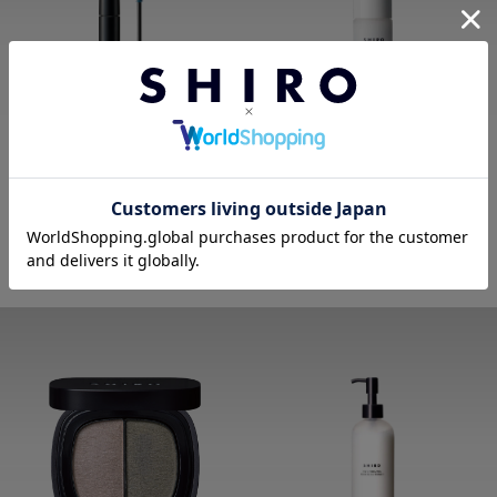
がごめ昆布マスカラ
タマヌエッセンスプライマー
98件
40件
4,481
5,335
円（税込）
円（税込）