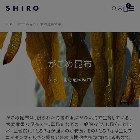
0
TOP
がごめ昆布／北海道函館市
がごめ昆布
保水／北海道函館市
がごめ昆布は、限られた海域の水深が深い海で生育している、
大変貴重な昆布です。真昆布などの一般的な「だし昆布」と比
べ、圧倒的に「とろみ」が強いのが特長。その「とろみ」は主にフ
コイダンやアルギン酸などの水溶性粘性多糖類によるもので、