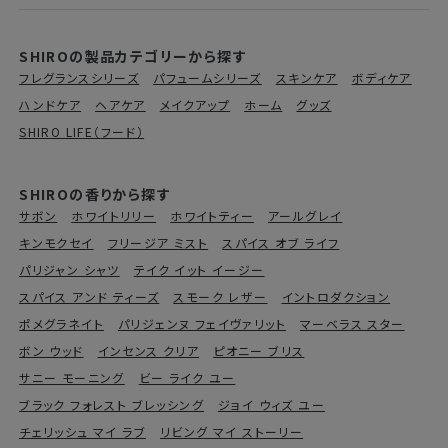
SHIROの製品カテゴリーから探す
フレグランスシリーズ
パフュームシリーズ
スキンケア
ボディケア
ハンドケア
ヘアケア
メイクアップ
ホーム
グッズ
SHIRO LIFE（フード）
SHIROの香りから探す
サボン
ホワイトリリー
ホワイトティー
アールグレイ
キンモクセイ
フリージア ミスト
スパイス オブ ライフ
パリジャン シャツ
テイク イット イージー
スパイス アンド ティーズ
スモーク レザー
イントロダクション
ポメグラネイト
パリジェンヌ フェイヴァリット
マーベラス スター
ボン ウッド
インセンス クリア
ピオニー ブリス
サニー モーニング
ビー ライク ユー
ブラック フォレスト ブレッシング
ジョイ ウィズ ユー
チェリッシュ マイ ラブ
リビング マイ ストーリー