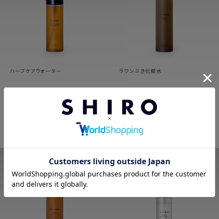
ハーブケアウォーター
ラワンぶき化粧水
バランス
ひきしめ
センシティブ
20件
33件
8,580
2,347
円（税込）
円（税込）