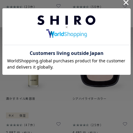
23件
50件
4,054
3,734
円（税込）
円（税込）
酒かすネイル美容液
シアハイライターカラー
キメ
保湿
47件
25件