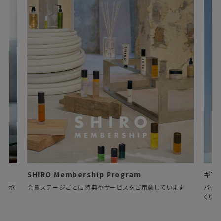
SHIRO Membership Program
ギフ
換を承
会員ステージごとに特典やサービスをご用意しています
バッ
くりま