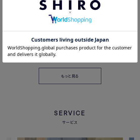
MONTHLY RANKING
淡路島の自然から生まれたカレン
デュラを使った、新定番クリームと
数量限定オイルインローションが
2026.07.23
2026.07.17
登場
もっと見る
SERVICE
サービス