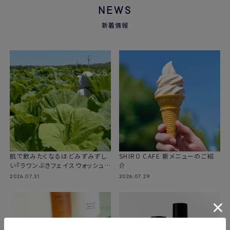
NEWS
新着情報
肌で飲みたくなるほどみずみずし
SHIRO CAFE 新メニューのご紹
い『ラワンぶきフェイスウォッシュ
介
2026』が登場
2026.07.31
2026.07.29