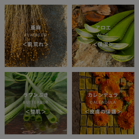
亜麻
アロエ
FLAXSEED
ALOE
＜肌荒れ＞
＜保湿＞
ラワンぶき
カレンデュラ
BUTTERBUR
CALENDULA
＜整肌＞
＜皮膚の保護＞