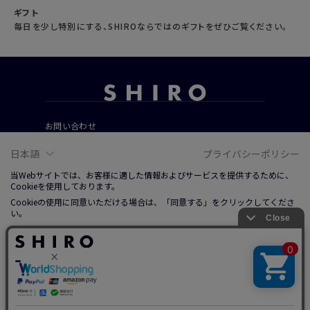
ギフト
毎日を少し特別にする、SHIROならではのギフトをぜひご覧ください。
お問い合わせ
ご利用ガイド
日本語
プライバシーポリシー
よくあるご質問
当Webサイトでは、お客様に適した情報およびサービスを提供するために、
Cookieを使用しております。
Cookieの使用に同意いただける場合は、「同意する」をクリックしてくださ
会社概要
い。
ご利用規約
詳しくは、右上記載プライバシーポリシーリンクまたは「Cookieについて」
特定商取引法に基づく表記
をクリックのうえ、ご参照ください。
プライバシーポリシー
ソーシャルメディアポリシー
同意する
© 2019 SHIRO CO., LTD.
調整する
拒否する