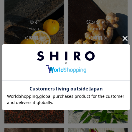
ゆず
ジンジャー
YUZU
GINGER
＜整肌＞
＜整肌＞
ルバーブ
ニーム
RHUBARB
NEEM
＜ツヤ・キメ＞
＜エイジングケア＞