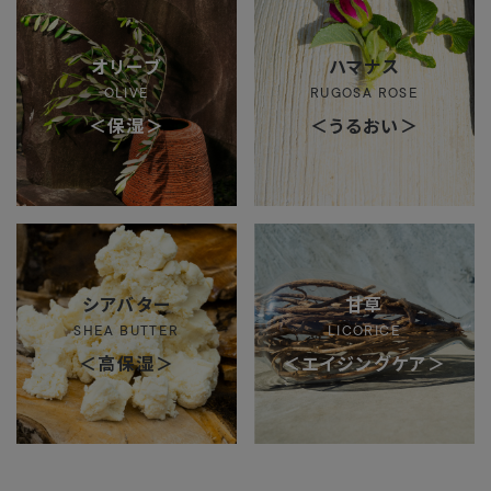
オリーブ
ハマナス
OLIVE
RUGOSA ROSE
＜保湿＞
＜うるおい＞
シアバター
甘草
SHEA BUTTER
LICORICE
＜高保湿＞
＜エイジングケア＞