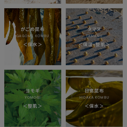
がごめ昆布
タマヌ
GAGOME KOMBU
TAMANU
＜保水＞
＜保湿・整肌＞
ヨモギ
日高昆布
YOMOGI
HIDAKA KOMBU
＜整肌＞
＜保水＞