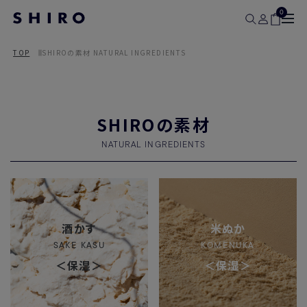
0
TOP
SHIROの素材 NATURAL INGREDIENTS
SHIROの素材
NATURAL INGREDIENTS
酒かす
米ぬか
SAKE KASU
KOMENUKA
＜保湿＞
＜保湿＞