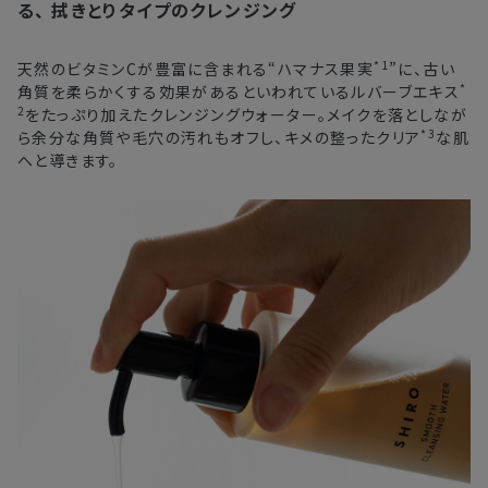
※
オンラインストアでご購入の場合、発送完了メールの翌日から10日
る、
拭きとりタイプのクレンジング
間。対象の直営店舗でご購入の場合、購入日の翌日から7日間
北海道
3〜4日
*1
天然のビタミンCが豊富に含まれる“ハマナス果実
”に、古い
*
角質を柔らかくする効果があるといわれているルバーブエキス
東北・関東・中部・関西
2〜3日
2
をたっぷり加えたクレンジングウォーター。メイクを落としなが
*3
ら余分な角質や毛穴の汚れもオフし、キメの整ったクリア
な肌
中国・四国・九州
3〜4日
へと導きます。
沖縄県・離島
5〜8日
※以下に該当する場合、上記の日程で発送できない場合がござ
います。
・交通状況や天候による遅延
・ラッピングのご注文、繁忙期および休業期間中
・ご注文内容の確認にお時間を要する
・複数製品購入により配送手配に時間がかかる