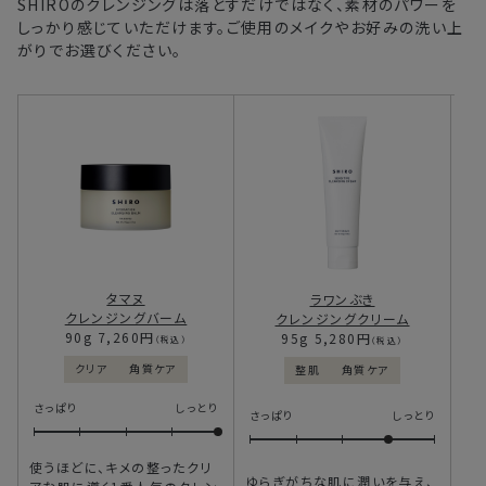
SHIROのクレンジングは落とすだけではなく、素材のパワーを
しっかり感じていただけます。ご使用のメイクやお好みの洗い上
がりでお選びください。
さ
タマヌ
ラワンぶき
クレンジングバーム
クレンジングクリーム
90g
7,260円
95g
5,280円
（税込）
（税込）
クリア
角質ケア
整肌
角質ケア
さっぱり
しっとり
す
さっぱり
しっとり
い
ル”
使うほどに、キメの整ったクリ
ゆらぎがちな肌に潤いを与え、