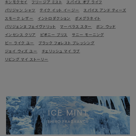
キンモクセイ
フリージア ミスト
スパイス オブ ライフ
パリジャン シャツ
テイク イット イージー
スパイス アンド ティーズ
スモーク レザー
イントロダクション
ポメグラネイト
パリジェンヌ フェイヴァリット
マーベラス スター
ボン ウッド
インセンス クリア
ピオニー ブリス
サニー モーニング
ビー ライク ユー
ブラック フォレスト ブレッシング
ジョイ ウィズ ユー
チェリッシュ マイ ラブ
リビング マイ ストーリー