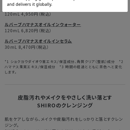
ルバーブハマナスフェイスミスト
120mL 4,950円（税込）
ルバーブハマナスオイルインウォーター
120mL 6,820円（税込）
ルバーブハマナスオイルインセラム
30mL 8,470円（税込）
*1 ショクヨウダイオウ茎エキス/保湿成分、角質クリア（整肌）成分 *2
ハマナス果実エキス/保湿成分 *3 時間の経過とともに茶色へと変化
します。
皮脂汚れやメイクをやさしく洗い落とす
SHIROのクレンジング
肌をケアしながら、メイクや皮脂汚れをしっかりと落とすクレン
ジング。