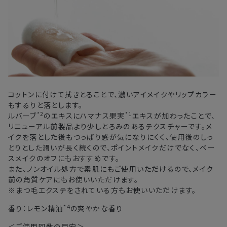
コットンに付けて拭きとることで、濃いアイメイクやリップカラー
もするりと落とします。
*2
*1
ルバーブ
のエキスにハマナス果実
エキスが加わったことで、
リニューアル前製品より少しとろみのあるテクスチャーです。メ
イクを落とした後もつっぱり感が気になりにくく、使用後のしっ
とりとした潤いが長く続くので、ポイントメイクだけでなく、ベー
スメイクのオフにもおすすめです。
また、ノンオイル処方で素肌にもご使用いただけるので、メイク
前の角質ケアにもお使いいただけます。
※まつ毛エクステをされている方もお使いいただけます。
*4
香り：レモン精油
の爽やかな香り
＜ご使用回数の目安＞