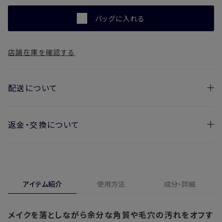
バッグに入れる
店舗在庫を確認する
配送について
返金・交換について
お届け日の目安
・ご注文日より1週間後からお届け日指定を承っておりま
開封済みの製品も返金・交換いただけます
す。
実際に使用して、香りや色、使用感にご満足いただけない場
・お届け日指定しない場合、最短でのお届けとなります。
合、期間内*であれば、返金・交換サービスをご利用いただけ
アイテム紹介
使用方法
成分・詳細
※新製品（限定製品）は除きます。
ます。
※定期販売のお申し込みは、7日後以降の配送となります。
詳しくは
こちら
からご確認ください。
メイクを落としながら余分な角質や毛穴の汚れをオフす
注文後、お届けまでにかかる日数の目安