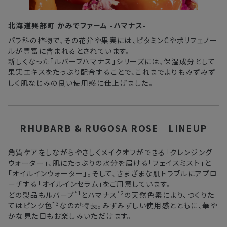
北海道興部町 かみでファーム -ハマナス-
バラ科の植物で、その花弁や果実には、ビタミンCやポリフェノー
ルが豊富に含まれるとされています。
新しくなった「ルバーブハマナス」シリーズには、保湿成分として
果実エキスをたっぷり配合することで、これまでよりもみずみず
しく肌なじみの良い使用感に仕上げました。
RHUBARB & RUGOSA ROSE LINEUP
角質ケアをしながらやさしくメイクオフができる「クレンジング
ウォーター」、肌にたっぷりの水分を届ける「フェイスミスト」と
「オイルインウォーター」。そして、さまざまな肌トラブルにアプロ
ーチする「オイルインセラム」をご用意しています。
*1
*2
どの製品もルバーブ
とハマナス
の天然色素により、つくりた
*3
てはピンク色
なのが特長。みずみずしい使用感とともに、華や
かな見た目もお楽しみいただけます。