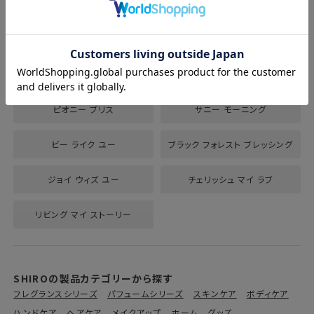
イントロダクション
ポメグラネイト
パリジェンヌ フェイヴァリット
マーベラス スター
ボン ウッド
インセンス クリア
ピオニー ブリス
サニー モーニング
ビー ライク ユー
ブラック フォレスト ブレッシング
ジョイ ウィズ ユー
チェリッシュ マイ ラブ
リビング マイ ストーリー
SHIROの製品カテゴリーから探す
フレグランスシリーズ
パフュームシリーズ
スキンケア
ボディケア
ハンドケア
ヘアケア
メイクアップ
ホーム
グッズ