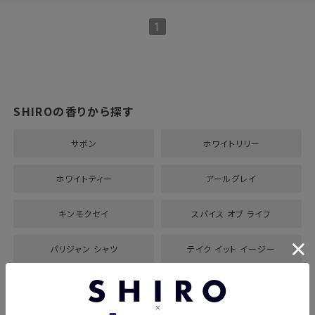
1
SHIROの香りから探す
サボン
ホワイトリリー
ホワイトティー
アールグレイ
キンモクセイ
スパイス オブ ライフ
パリジャン シャツ
テイク イット イージー
スパイス アンド ティーズ
スモーク レザー