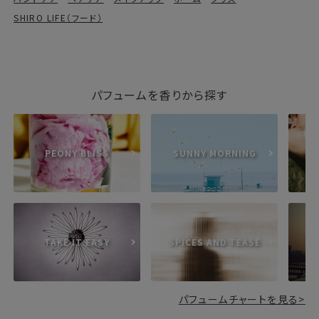
SHIRO LIFE（フード）
パフュームを香りから探す
PEONY BLISS
SUNNY MORNING
TAKE IT EASY
SPICES AND TEASE
S
パフュームチャートを見る>