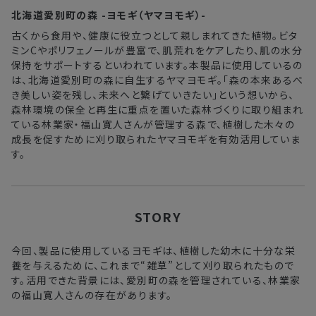
北海道愛別町の森 -ヨモギ（ヤマヨモギ）-
古くから食用や、健康に役立つとして親しまれてきた植物。ビタ
ミンCやポリフェノールが豊富で、肌荒れをケアしたり、肌の水分
保持をサポートするといわれています。本製品に使用しているの
は、北海道愛別町の森に自生するヤマヨモギ。「森の本来あるべ
き美しい姿を残し、未来へと繋げていきたい」という想いから、
森林環境の保全と再生に重点を置いた森林づくりに取り組まれ
ている林業家・福山寛人さんが管理する森で、植樹した木々の
成長を促すために刈り取られたヤマヨモギを有効活用していま
す。
STORY
今回、製品に使用しているヨモギは、植樹した幼木に十分な栄
養を与えるために、これまで“雑草”として刈り取られたもので
す。活用できた背景には、愛別町の森を管理されている、林業家
の福山寛人さんの存在があります。