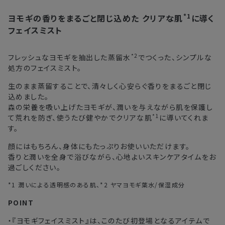
詳しくは
こちら
からご確認ください。
*1
ヨモギの香りをまるごと閉じ込めた
クリアな肌
に導く
注文後、お届けまでにかかる日数の目安
※
オンラインストアでご購入の場合、発送完了メールの翌日から10日
フェイスミスト
間。対象の直営店舗でご購入の場合、購入日の翌日から7日間
北海道
3〜4日
*2
フレッシュなヨモギを抽出した蒸留水
でつくった、シンプルな
処方のフェイスミスト。
東北・関東・中部・関西
2〜3日
生のまま蒸留することで、清々しく心安らぐ香りをまるごと閉じ
中国・四国・九州
3〜4日
込めました。
森の栄養を吸い上げたヨモギが、潤いを与えながら肌を保護し
沖縄県・離島
5〜8日
*1
て荒れを防ぎ、使うたび健やかでクリアな肌
に導いてくれま
す。
※以下に該当する場合、上記の日程で発送できない場合がござ
顔にはもちろん、身体にもたっぷりお使いいただけます。
います。
香りと潤いを全身で浴びながら、心地よいスキンケアタイムをお
・交通状況や天候による遅延
過ごしください。
・ラッピングのご注文、繁忙期および休業期間中
*1 潤いによる透明感のある肌、*2 ヤマヨモギ葉水/保湿成分
・ご注文内容の確認にお時間を要する
POINT
・複数製品購入により配送手配に時間がかかる
・『ヨモギフェイスミスト』は、このたび初登場となるアイテムで