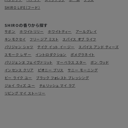
SHIRO LIFE（フード）
SHIROの香りから探す
サボン
ホワイトリリー
ホワイトティー
アールグレイ
キンモクセイ
フリージア ミスト
スパイス オブ ライフ
パリジャン シャツ
テイク イット イージー
スパイス アンド ティーズ
スモーク レザー
イントロダクション
ポメグラネイト
パリジェンヌ フェイヴァリット
マーベラス スター
ボン ウッド
インセンス クリア
ピオニー ブリス
サニー モーニング
ビー ライク ユー
ブラック フォレスト ブレッシング
ジョイ ウィズ ユー
チェリッシュ マイ ラブ
リビング マイ ストーリー