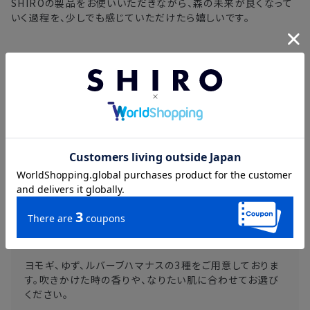
SHIROの製品をお使いいただきながら、森の未来が良くなって
いく過程を、少しでも感じていただけたら嬉しいです。
素材の恵みをシンプルに
3種のフェイスミスト・オイルインウォーター
素材の蒸留水を配合した「フェイスミスト」は、肌をみずみ
ずしく潤しながら、素材の香りを存分にお楽しみいただけ
るアイテムです。朝晩のスキンケアにたっぷり浴びていた
だくのがおすすめです。
高保湿なオイルを配合した「オイルインウォーター」は、よ
り肌がしっとりと仕上がります。日中の乾燥が気になるタ
イミングやメイク直しのタイミングでのご使用がおすすめ
です。
ヨモギ、ゆず、ルバーブハマナスの3種をご用意しておりま
す。吹きかけた時の香りや、なりたい肌に合わせてお選び
ください。