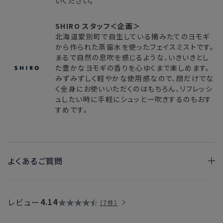
いください。
SHIRO スタッフ＜企画＞
北海道愛別町で自生している摘みたてのヨモギ
から作られた蒸留水を使ったフェイスミストです。
まるで自然の息吹を感じるような、いきいきとし
た豊かなヨモギの香りを心ゆくまで楽しめます。
みずみずしく軽やかな使用感なので、顔だけでな
く全身にお使いいただくのはもちろん、リフレッシ
ュしたい時に手軽にシュッと一吹きするのもおす
すめです。
よくあるご質問
・変色してしまいました、使っても問題ないでしょうか？
→はい、色が変わっても品質に問題なくご使用いただけます。光
レビュー
4.14
7件
に当たると色が変わる特性があるため、中身の液体の色が、濃
い緑色から明るく変色することがございます。ご自宅では、日の