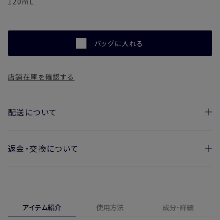
120mL
バッグに入れる
店舗在庫を確認する
配送について
返金・交換について
お届け日の目安
・ご注文日より1週間後からお届け日指定を承っておりま
開封済みの製品も返金・交換いただけます
す。
実際に使用して、香りや色、使用感にご満足いただけない場
・お届け日指定しない場合、最短でのお届けとなります。
合、期間内*であれば、返金・交換サービスをご利用いただけ
アイテム紹介
使用方法
成分・詳細
※新製品（限定製品）は除きます。
ます。
※定期販売のお申し込みは、7日後以降の配送となります。