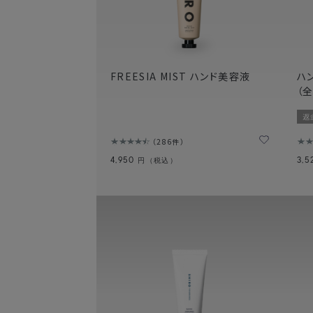
FREESIA MIST ハンド美容液
ハ
（全
返
286件
4,950
3,
円（税込）