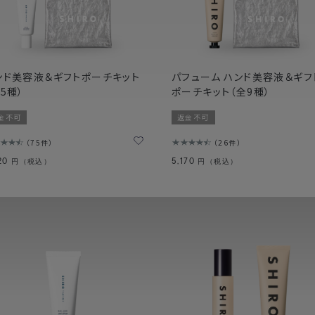
ンド美容液＆ギフトポーチキット
パフューム ハンド美容液＆ギフ
5種）
ポーチキット（全9種）
金不可
返金不可
75件
26件
520
5,170
円（税込）
円（税込）