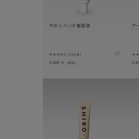
サボン ハンド美容液
ア
352件
3,300
3,
円（税込）