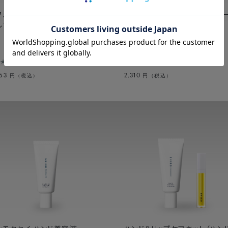
フュームセレクトキット（オード
ホワイトティー クレイハンドソ
ルファン50mL&ハンド美容液）
35件
30件
153
2,310
円（税込）
円（税込）