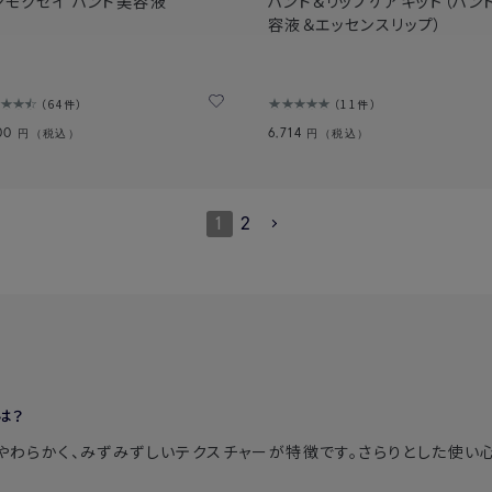
ンモクセイ ハンド美容液
ハンド＆リップケアキット（ハン
容液＆エッセンスリップ）
64件
11件
300
6,714
円（税込）
円（税込）
1
2
は？
やわらかく、みずみずしいテクスチャーが特徴です。さらりとした使い