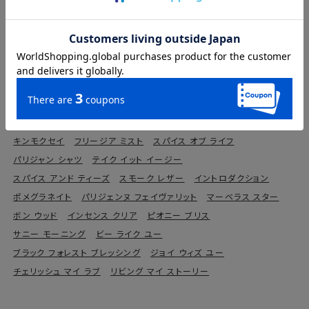
SHIROの製品カテゴリーから探す
フレグランスシリーズ
パフュームシリーズ
スキンケア
ボディケア
ハンドケア
ヘアケア
メイクアップ
ホーム
グッズ
SHIRO LIFE（フード）
SHIROの香りから探す
サボン
ホワイトリリー
ホワイトティー
アールグレイ
キンモクセイ
フリージア ミスト
スパイス オブ ライフ
パリジャン シャツ
テイク イット イージー
スパイス アンド ティーズ
スモーク レザー
イントロダクション
ポメグラネイト
パリジェンヌ フェイヴァリット
マーベラス スター
ボン ウッド
インセンス クリア
ピオニー ブリス
サニー モーニング
ビー ライク ユー
ブラック フォレスト ブレッシング
ジョイ ウィズ ユー
チェリッシュ マイ ラブ
リビング マイ ストーリー