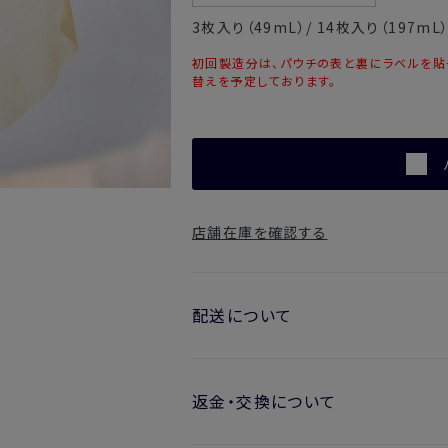
3
枚入り
（49mL）/ 14
枚入り
（197mL
初回製造分は、パウチの表と裏にラベルを貼
替えを予定しております。
店舗在庫を確認する
配送について
お届け日の目安
返金・交換について
・ご注文日より1週間後からお届け
開封済みの製品も返金・交換いただ