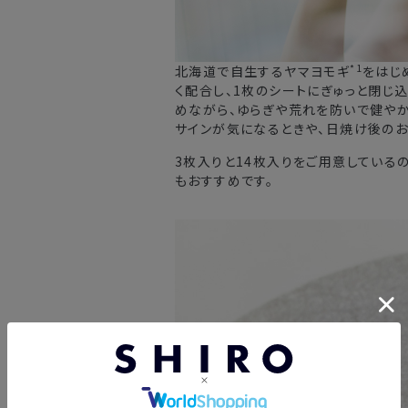
*1
北海道で自生するヤマヨモギ
をはじ
く配合し、1枚のシートにぎゅっと閉じ
めながら、ゆらぎや荒れを防いで健やか
サインが気になるときや、日焼け後のお
3枚入りと14枚入りをご用意している
もおすすめです。