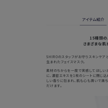
・お届け日指定しない場合、最短で
※新製品（限定製品）は除きます。
実際に使用して、香りや色、使用感に
※定期販売のお申し込みは、7日後以降
金・交換サービスをご利用いただけま
アイテム紹介
詳しくは
こちら
からご確認ください。
注文後、お届けまでにかかる日数
※
オンラインストアでご購入の場合、発送完
北海道
入の場合、購入日の翌日から7日間
15種類
さまざまな肌
東北・関東・中部・関西
SHIROのスタッフがお守りスキンケア
中国・四国・九州
生まれたフェイスマスク。
沖縄県・離島
素材のちからを一度で実感してほしい
に、濃密エキスを1枚のシートに閉じ込
しい香りに包まれ、肌も心も潤いで満ち
※以下に該当する場合、上記の日程で発
だけます。
・交通状況や天候による遅延
・ラッピングのご注文、繁忙期および休
・ご注文内容の確認にお時間を要する
・複数製品購入により配送手配に時間