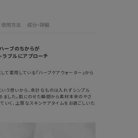
のお届けとなります。
ご満足いただけない場合、期間内*であれば、返
の配送となります。
す。
使用方法
成分・詳細
の目安
了メールの翌日から10日間。対象の直営店舗でご購
3〜4日
のハーブのちからが
トラブルにアプローチ
2〜3日
として愛用している『ハーブケアウォーター』から
3〜4日
5〜8日
という想いから、余計なものは入れずシンプル
めました。肌にのせた瞬間から素材本来のやさ
ていく、上質なスキンケアタイムをお過ごしいた
送できない場合がございます。
業期間中
がかかる