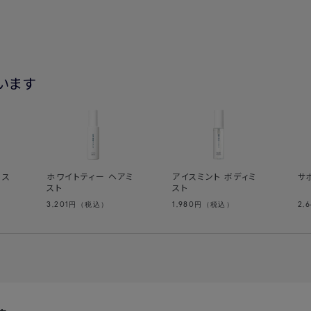
・リニューアル前製品との区別はできま
→製品のバーコード付近に1cmほど
となります。
います
ミス
ホワイトティー ヘアミ
アイスミント ボディミ
サ
スト
スト
3,201
1,980
2,
円（税込）
円（税込）