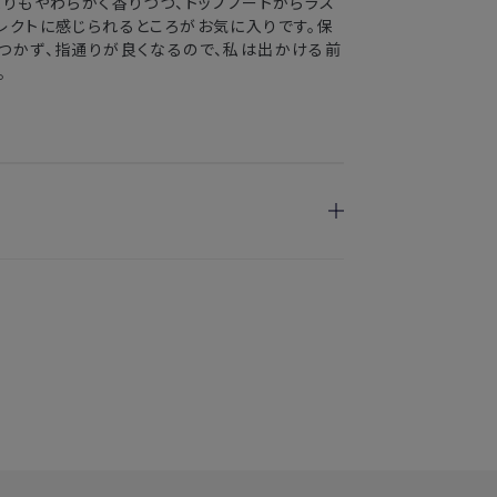
よりもやわらかく香りつつ、トップノートからラス
レクトに感じられるところがお気に入りです。保
つかず、指通りが良くなるので、私は出かける前
。
ますか？
の特長を引き立てつつ仕上げているため、大きく
強め、マグノリアなどフローラルの香りを加えるこ
えました。優しく包み込む自然な香りになってい
しました。リニューアルした香りについては
こちら
ります。詳細は
こちら