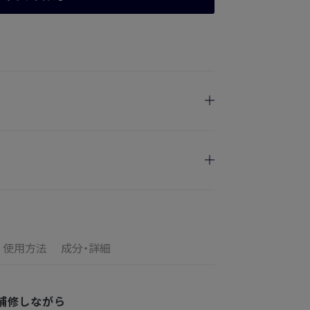
日指定を承っております。
けます
のお届けとなります。
ご満足いただけない場合、期間内*であれば、返
の配送となります。
す。
使用方法
成分・詳細
の目安
了メールの翌日から10日間。対象の直営店舗でご購
3〜4日
補修しながら