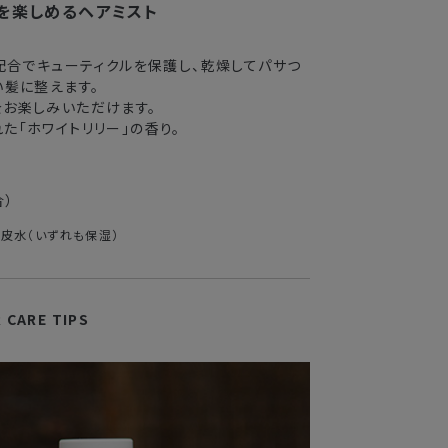
を楽しめるヘアミスト
2〜3日
配合でキューティクルを保護し、乾燥してパサつ
3〜4日
い髪に整えます。
をお楽しみいただけます。
5〜8日
た「ホワイトリリー」の香り。
送できない場合がございます。
合）
業期間中
果皮水（いずれも保湿）
がかかる
R CARE TIPS