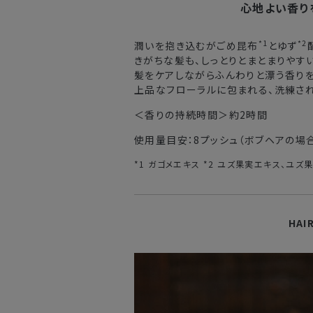
心地よい香り
東北・関東・中部・関西
*1
*2
潤いを抱き込むがごめ昆布
とゆず
中国・四国・九州
きがちな髪も、しっとりとまとまりやす
髪をケアしながらふんわりと漂う香り
沖縄県・離島
上品なフローラルに包まれる、洗練され
＜香りの持続時間＞約2時間
※以下に該当する場合、上記の日程で発
使用量目安：8プッシュ（ボブヘアの場
・交通状況や天候による遅延
・ラッピングのご注文、繁忙期および休
*1 ガゴメエキス *2 ユズ果実エキス、ユズ
・ご注文内容の確認にお時間を要する
・複数製品購入により配送手配に時間
HAI