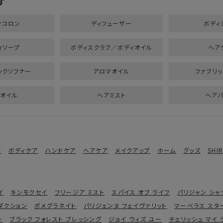
す
ィコロン
ディフューザー
ボディ
ィソープ
ボディスクラブ／ボディオイル
ヘア
ックソフナー
アロマオイル
ファブリッ
オイル
ヘアミスト
ヘア
ア
ボディケア
ハンドケア
ヘアケア
メイクアップ
ホーム
グッズ
SHI
イ
キンモクセイ
フリージア ミスト
スパイス オブ ライフ
パリジャン シャ
ダクション
ポメグラネイト
パリジェンヌ フェイヴァリット
マーベラス スタ
ー
ブラック フォレスト ブレッシング
ジョイ ウィズ ユー
チェリッシュ マイ 