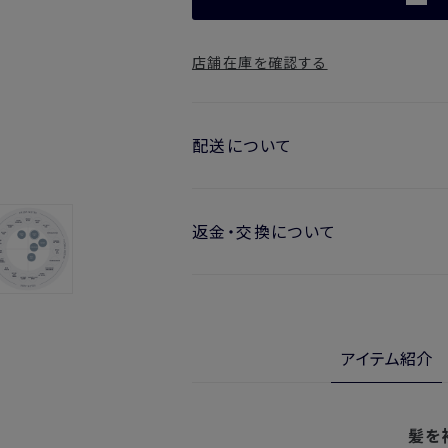
店舗在庫を確認する
配送について
お届け日の目安
返金・交換について
・ご注文日より1週間後からお届け
開封済みの製品も返金・交換いただ
・お届け日指定しない場合、最短で
※新製品（限定製品）は除きます。
実際に使用して、香りや色、使用感に
※定期販売のお申し込みは、7日後以降
金・交換サービスをご利用いただけま
アイテム紹介
詳しくは
こちら
からご確認ください。
注文後、お届けまでにかかる日数
※
オンラインストアでご購入の場合、発送完
北海道
入の場合、購入日の翌日から7日間
髪を