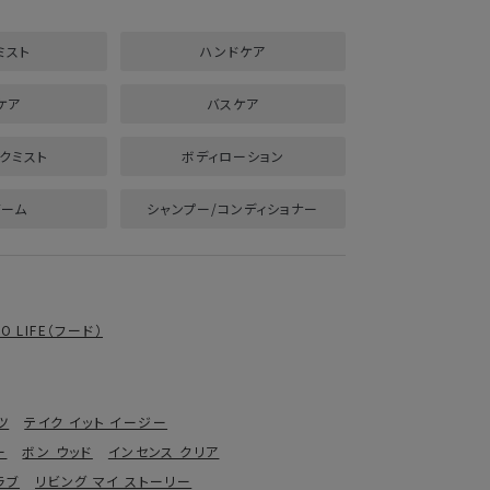
ミスト
ハンドケア
ケア
バスケア
クミスト
ボディローション
バーム
シャンプー/コンディショナー
RO LIFE（フード）
ツ
テイク イット イージー
ー
ボン ウッド
インセンス クリア
ラブ
リビング マイ ストーリー