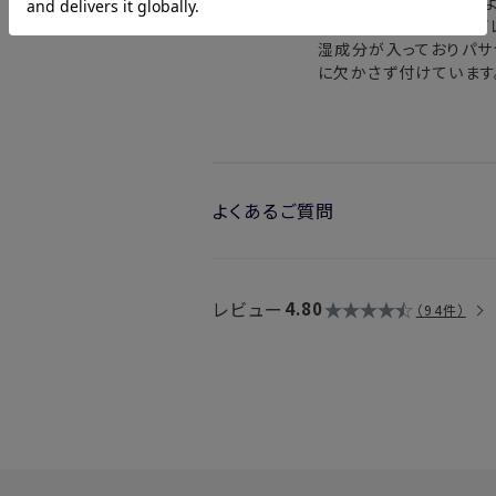
りと感じられます。香水
トノートへの変化がダイ
湿成分が入っておりパサ
に欠かさず付けています
よくあるご質問
・リニューアル前と香りは大きく異なり
→新しいホワイトリリーは、従来の香り
レビュー
異なることはございません。
4.80
94件
変更点として、ミドルノートのリリーを
とで、全体的に丸みのある印象へと整
ます。
2022年9月より一部香料を変更いた
・国内配送や海外輸送はできますか？
→製品のアルコール度数によって異な