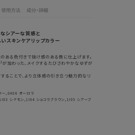
の配送となります。
す。
使用方法
成分・詳細
の目安
了メールの翌日から10日間。対象の直営店舗でご購
3〜4日
うなシアーな質感と
しいスキンケアリップカラー
2〜3日
感のある色付きで抜け感のある唇に仕上げます。
3〜4日
*2
が加わった、メイクするたびさわやかなゆずが
5〜8日
ドすることで、より立体感の引き立つ魅力的なリ
送できない場合がございます。
ワー,0A06 オーロラ
,1I03 シナモン,1I04 ショコラブラウン,1I05 シアーブ
業期間中
がかかる