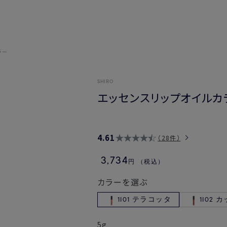
ラー
SHIRO
エッセンスリップオイルカ
4.61
28件
3,734
円
（税込）
カラーを選ぶ
1I01 テラコッタ
1I02
5g