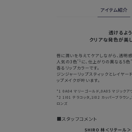
※定期販売のお申し込みは、7日後以降
金・交換サービスをご利用いただけま
アイテム紹介
詳しくは
こちら
からご確認ください。
注文後、お届けまでにかかる日数
※
オンラインストアでご購入の場合、発送完
北海道
入の場合、購入日の翌日から7日間
透けるよ
クリアな発色が美
東北・関東・中部・関西
唇に潤いを与えてケアしながら、透明
中国・四国・九州
*1
人気の3色
に、仕上がりの異なる5色
香るリップカラーです。
沖縄県・離島
ジンジャーリップスティックとレイヤー
ップメイクが叶います。
※以下に該当する場合、上記の日程で発
*1 0A04 マリーゴールド,0A05 マジックア
・交通状況や天候による遅延
*2 1I01 テラコッタ,1I02 カッパーブラウン
・ラッピングのご注文、繁忙期および休
ロンズ
・ご注文内容の確認にお時間を要する
・複数製品購入により配送手配に時間
■スタッフコメント
SHIRO 林＜リテール＞