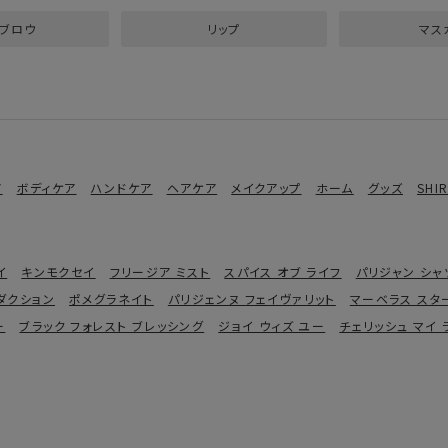
ブロウ
リップ
マス
ア
ボディケア
ハンドケア
ヘアケア
メイクアップ
ホーム
グッズ
SHI
イ
キンモクセイ
フリージア ミスト
スパイス オブ ライフ
パリジャン シャ
ダクション
ポメグラネイト
パリジェンヌ フェイヴァリット
マーベラス スタ
ー
ブラック フォレスト ブレッシング
ジョイ ウィズ ユー
チェリッシュ マイ 