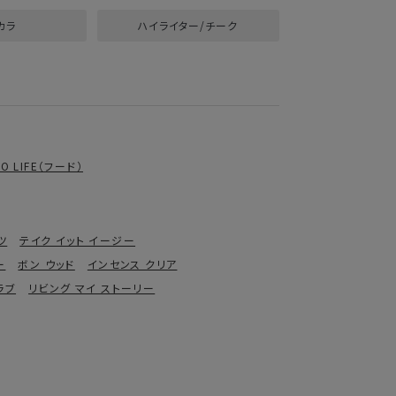
カラ
ハイライター/チーク
RO LIFE（フード）
ツ
テイク イット イージー
ー
ボン ウッド
インセンス クリア
ラブ
リビング マイ ストーリー