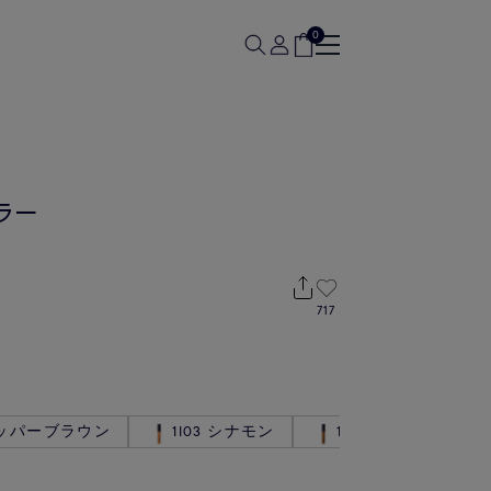
0
ラー
717
 カッパーブラウン
1I03 シナモン
1I04 ショコラブラ