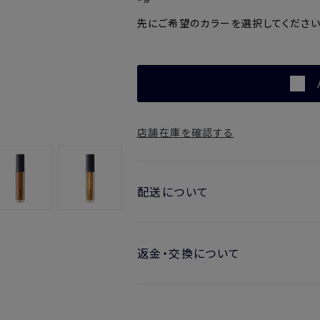
先にご希望のカラーを選択してください
店舗在庫を確認する
配送について
お届け日の目安
返金・交換について
・ご注文日より1週間後からお届け
開封済みの製品も返金・交換いただ
・お届け日指定しない場合、最短で
※新製品（限定製品）は除きます。
実際に使用して、香りや色、使用感に