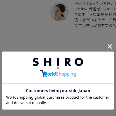
やっぱり潤っている唇が
った時の保湿感、ツヤっ
き出すような発色が魅力
透け感があるカラーと発
で付け替えがおすすめで
レビュー
4.61
28件