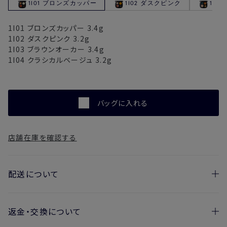
1I01 ブロンズカッパー
1I02 ダスクピンク
1I0
1I01
ブロンズカッパー
3.4g
1I02
ダスクピンク
3.2g
1I03
ブラウンオーカー
3.4g
1I04
クラシカルベージュ
3.2g
バッグに入れる
店舗在庫を確認する
配送について
返金・交換について
お届け日の目安