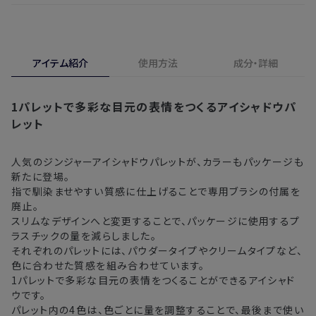
・ご注文日より1週間後からお届け日指定を承っておりま
開封済みの製品も返金・交換いただけます
す。
実際に使用して、香りや色、使用感にご満足いただけない場
・お届け日指定しない場合、最短でのお届けとなります。
合、期間内*であれば、返金・交換サービスをご利用いただけ
アイテム紹介
使用方法
成分・詳細
※新製品（限定製品）は除きます。
ます。
※定期販売のお申し込みは、7日後以降の配送となります。
詳しくは
こちら
からご確認ください。
1パレットで多彩な目元の表情をつくるアイシャドウパ
注文後、お届けまでにかかる日数の目安
※
オンラインストアでご購入の場合、発送完了メールの翌日から10日
レット
間。対象の直営店舗でご購入の場合、購入日の翌日から7日間
北海道
3〜4日
人気のジンジャーアイシャドウパレットが、カラーもパッケージも
新たに登場。
東北・関東・中部・関西
2〜3日
指で馴染ませやすい質感に仕上げることで専用ブラシの付属を
廃止。
中国・四国・九州
3〜4日
スリムなデザインへと変更することで、パッケージに使用するプ
ラスチックの量を減らしました。
沖縄県・離島
5〜8日
それぞれのパレットには、パウダータイプやクリームタイプなど、
色に合わせた質感を組み合わせています。
1パレットで多彩な目元の表情をつくることができるアイシャド
※以下に該当する場合、上記の日程で発送できない場合がござ
ウです。
います。
パレット内の4色は、色ごとに量を調整することで、最後まで使い
・交通状況や天候による遅延