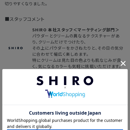
切りやすくなりました。
・ラッピングのご注文、繁忙期および休業期間中
・ご注文内容の確認にお時間を要する
■スタッフコメント
・複数製品購入により配送手配に時間がかかる
SHIRO 本社スタッフ＜マーケティング部門＞
パウダーとクリームの異なるテクスチャーがあ
り、クリームだけでつけたり、
その上にパウダーをかさねたりと、その日の気分
に合わせて幅広く楽しめます。
特にクリームは見た目の色よりも肌なじみが良
く、気になるカラーも気軽に挑戦いただけます。
SHIRO 田﨑＜企画＞
どのパレットにもアクセントになるポイントカラー
が入っています。普段使いのメイクをしたい時は
アクセントカラーをぬいた3色で。
ちょっと挑戦したい気分の時は新しい色を是非ポ
ンっと目元にのせてみてください。
色を選ぶ時は付けたいと思うカラーを、何にもと
らわれず自由に選んでみてください。メイクってや
っぱり楽しいな！って思って頂けたら嬉しいです。