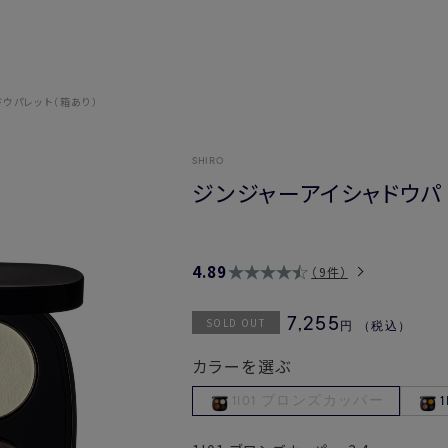
ウパレット（箱あり）
SHIRO
ジンジャーアイシャドウパ
4.89
9件
SOLD OUT
7,255
円
（税込）
カラーを選ぶ
1I01 ブロンズカッパー