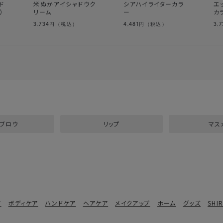
ド
米ぬかアイシャドウク
シアハイライターカラ
エ
）
リーム
ー
カ
3,734
4,481
3,
円（税込）
円（税込）
ブロウ
リップ
マス
ア
ボディケア
ハンドケア
ヘアケア
メイクアップ
ホーム
グッズ
SHI