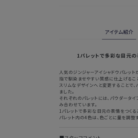
・ご注文日より1週間後からお届け
開封済みの製品も返金・交換いただ
・お届け日指定しない場合、最短で
※新製品（限定製品）は除きます。
実際に使用して、香りや色、使用感に
※定期販売のお申し込みは、7日後以降
金・交換サービスをご利用いただけま
アイテム紹介
詳しくは
こちら
からご確認ください。
注文後、お届けまでにかかる日数
※
オンラインストアでご購入の場合、発送完
北海道
入の場合、購入日の翌日から7日間
1パレットで多彩な目元の
東北・関東・中部・関西
人気のジンジャーアイシャドウパレット
指で馴染ませやすい質感に仕上げるこ
中国・四国・九州
スリムなデザインへと変更することで、
ました。
沖縄県・離島
それぞれのパレットには、パウダータイ
み合わせています。
1パレットで多彩な目元の表情をつくる
※以下に該当する場合、上記の日程で発
パレット内の4色は、色ごとに量を調整
・交通状況や天候による遅延
・ラッピングのご注文、繁忙期および休
■スタッフコメント
・ご注文内容の確認にお時間を要する