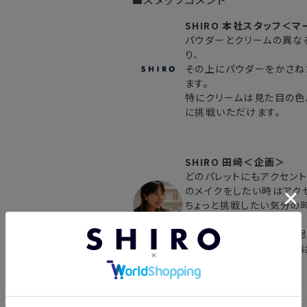
・複数製品購入により配送手配に時間
SHIRO 本社スタッフ＜
パウダーとクリームの異な
り、
その上にパウダーをかさね
ます。
特にクリームは見た目の色
に挑戦いただけます。
SHIRO 田﨑＜企画＞
どのパレットにもアクセン
のメイクをしたい時はアク
ちょっと挑戦したい気分の
ださい。
色を選ぶ時は付けたいと思
てください。メイクってやっ