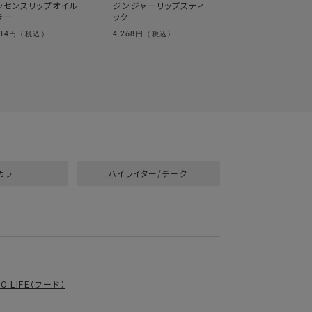
ッセンスリップオイル
ジンジャーリップスティ
ラー
ック
734
4,268
4,481
円（税込）
円（税込）
円（税込）
カラ
ハイライター/チーク
RO LIFE（フード）