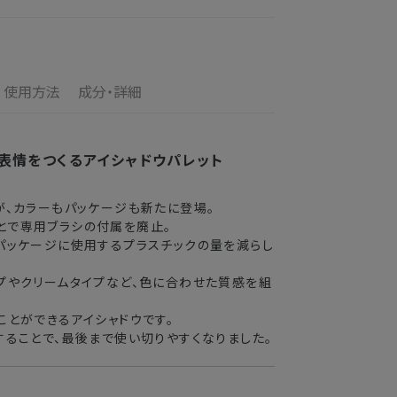
日指定を承っております。
けます
のお届けとなります。
ご満足いただけない場合、期間内*であれば、返
の配送となります。
す。
使用方法
成分・詳細
の目安
了メールの翌日から10日間。対象の直営店舗でご購
3〜4日
表情をつくるアイシャドウパレット
2〜3日
が、カラーもパッケージも新たに登場。
とで専用ブラシの付属を廃止。
3〜4日
パッケージに使用するプラスチックの量を減らし
5〜8日
プやクリームタイプなど、色に合わせた質感を組
ことができるアイシャドウです。
送できない場合がございます。
することで、最後まで使い切りやすくなりました。
業期間中