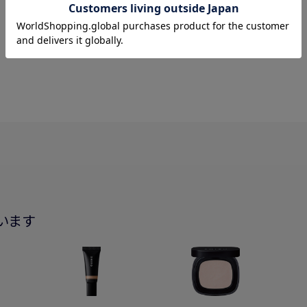
レビュー
4.89
9件
います