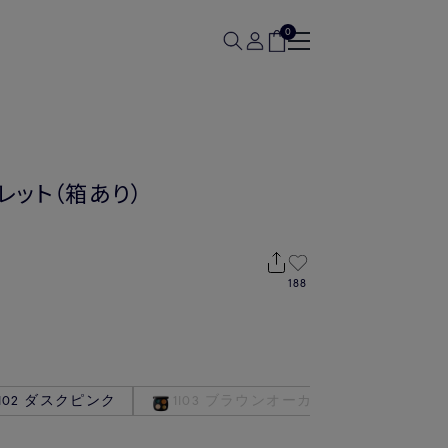
0
レット（箱あり）
188
1I02 ダスクピンク
1I03 ブラウンオーカー
1I04 