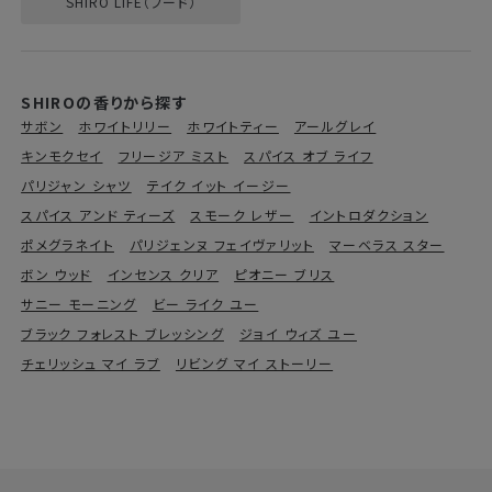
SHIRO LIFE（フード）
SHIROの香りから探す
サボン
ホワイトリリー
ホワイトティー
アールグレイ
キンモクセイ
フリージア ミスト
スパイス オブ ライフ
パリジャン シャツ
テイク イット イージー
スパイス アンド ティーズ
スモーク レザー
イントロダクション
ポメグラネイト
パリジェンヌ フェイヴァリット
マーベラス スター
ボン ウッド
インセンス クリア
ピオニー ブリス
サニー モーニング
ビー ライク ユー
ブラック フォレスト ブレッシング
ジョイ ウィズ ユー
チェリッシュ マイ ラブ
リビング マイ ストーリー