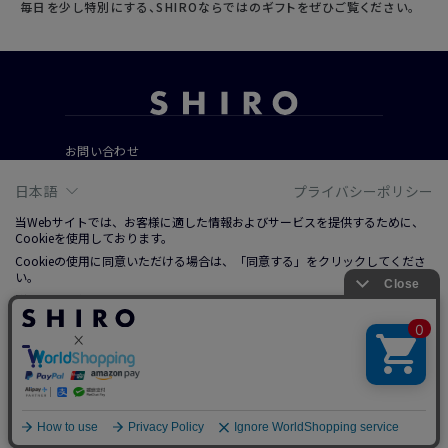
毎日を少し特別にする、SHIROならではのギフトをぜひご覧ください。
お問い合わせ
ご利用ガイド
日本語
プライバシーポリシー
よくあるご質問
当Webサイトでは、お客様に適した情報およびサービスを提供するために、
Cookieを使用しております。
Cookieの使用に同意いただける場合は、「同意する」をクリックしてくださ
会社概要
い。
ご利用規約
詳しくは、右上記載プライバシーポリシーリンクまたは「Cookieについて」
特定商取引法に基づく表記
をクリックのうえ、ご参照ください。
プライバシーポリシー
ソーシャルメディアポリシー
同意する
© 2019 SHIRO CO., LTD.
調整する
拒否する