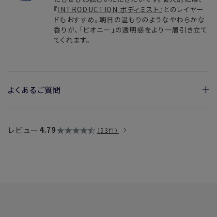
『
INTRODUCTION ボディミスト
』とのレイヤー
ドもおすすめ。朝日の温もりのようなやわらかな
香りが、「ピオニー」の透明感をより一層引き立て
てくれます。
よくあるご質問
過去に販売していた「ピオニー」と同じ香りですか？
→はい。2023年、2024年に発売していたものと同じ香りで
レビュー
4.79
53件
す。変更点として、水の配合量を見直し、溶剤であるエタノー
ル特有のツンとした香りの立ち上がりを軽減しました。これ
により、ひと吹きした瞬間から「ピオニー」の香りを存分にお
楽しみいただけます。
髪や洋服につけられますか？
→アルコールを使用しているため、髪や衣類が傷むおそれが
ありますので、直接つけることはお控えください。
髪や洋服でふんわりとした香りをお楽しみいただく方法とし