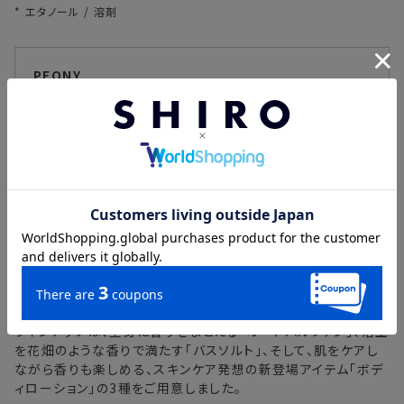
* エタノール / 溶剤
PEONY
「ピオニー」はSHIRO FRAGRANCEの「
ホワイトリリー
」
よりもフレッシュで、「
ホワイトティー
」よりもフローラル
な、甘さと爽やかさの調和がとれた香りです。
まとうたび花畑がまぶたに浮かぶような、心まで華やぐ香
りをお楽しみください。
PEONY LINEUP
ラインナップは、全身に香りをまとえる「オードパルファン」、浴室
を花畑のような香りで満たす「バスソルト」、そして、肌をケアし
ながら香りも楽しめる、スキンケア発想の新登場アイテム「ボデ
ィローション」の3種をご用意しました。