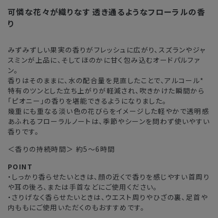
可憐な花々が織りなす
透き通るようなフローラルの香
注文後、お届けまでにかかる日数の目安
※
オンラインストアでご購入の場合、発送完了メールの翌日から10日
り
間。対象の直営店舗でご購入の場合、購入日の翌日から7日間
北海道
3〜4日
みずみずしい果実の香りがフレッシュに広がり、スズランやジャ
スミンが上品に、そしてほのかに甘く包み込むオードパルファ
東北・関東・中部・関西
2〜3日
ン。
香りはそのままに、水の配合量を見直したことで、アルコール*
中国・四国・九州
3〜4日
特有のツンとした立ち上がりが軽減され、吹きかけた瞬間から
「ピオニー」の香りを堪能できるようになりました。
沖縄県・離島
5〜8日
幾重にも重なる淡い色の花びらをイメージした軽やかで透明感
あふれるフローラルノートは、季節やシーンを問わず使いやすい
香りです。
※以下に該当する場合、上記の日程で発送できない場合がござ
います。
＜香りの持続時間＞ 約5～6時間
・交通状況や天候による遅延
POINT
・ラッピングのご注文、繁忙期および休業期間中
・しっかり香らせたいときは、顔の近くで香りを感じやすい首周り
・ご注文内容の確認にお時間を要する
や耳の後ろ、または手首などにご使用ください。
・複数製品購入により配送手配に時間がかかる
・さりげなく香らせたいときは、ウエスト周りやひざの裏、足首や
内ももにご使用いただくのもおすすめです。