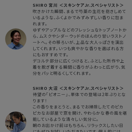
SHIRO 宮川 ＜スキンケアJr.スペシャリスト＞
吹きかけた瞬間、まるで芍薬の生花を抱きしめて
いるような、ふくよかでみずみずしい香りに包ま
れます。
ゆずやアップルなどのフレッシュなトップノートか
ら、ムスクやシダーウッドのほんのり甘いラストノ
ートへ。その移ろいが、上品な大人っぽさを演出
してくれます。いつも爽やかな香りを選ばれる方
にもおすすめです。
デコルテ部分に広くつけると、ふとした所作や上
着を脱ぎ着する瞬間に香りがふわっと広がり、気
分をパッと明るくしてくれます。
SHIRO 大沼 ＜スキンケアJr.スペシャリスト＞
待望の「ピオニー」、単体での登場は2年ぶりとな
ります！
この香りをまとうと、まるでお掃除したてのピカ
ピカなお部屋で窓を開け、やわらかな春の風を堪
能しているような清々しい気分に。
朝のお出かけ前はもちろん、リラックスしたい日
にもぜひお試しいただきたいです。個人的には、