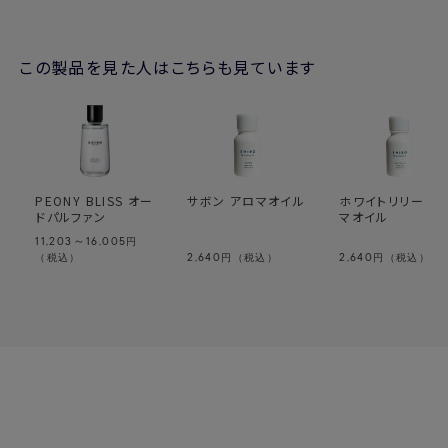
ては、空間に1、2回スプレーをし、その下をくぐることをおす
すめいたします。
この製品を見た人はこちらも見ています
オードパルファンは、未開封で保管した場合いつ頃まで香り
を保てますか？
→未開封の状態で3年は品質を保てるよう製造しておりま
す。
変質を防ぐため、開封後はなるべく早くお使いください。
高温・多湿な場所を避け、常温で保存をしていただくのがお
すすめです。
PEONY BLISS オー
サボン アロマオイル
ホワイトリリー ア
ドパルファン
マオイル
国内配送や海外輸送はできますか？
11,203～16,005
→製品のアルコール度数によって異なります。詳細は
円
こちら
2,640
2,640
（税込）
円（税込）
円（税込）