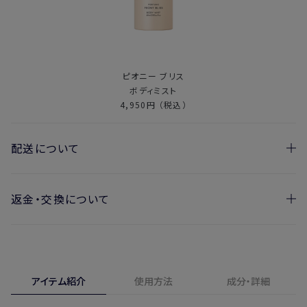
ピオニー ブリス
ボディミスト
4,950円 （税込）
配送について
返金・交換について
お届け日の目安
・ご注文日より1週間後からお届け日指定を承っておりま
開封済みの製品も返金・交換いただけます
す。
実際に使用して、香りや色、使用感にご満足いただけない場
・お届け日指定しない場合、最短でのお届けとなります。
合、期間内*であれば、返金・交換サービスをご利用いただけ
アイテム紹介
使用方法
成分・詳細
※新製品（限定製品）は除きます。
ます。
※定期販売のお申し込みは、7日後以降の配送となります。
詳しくは
こちら
からご確認ください。