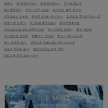
サボン
ホワイトリリー
ホワイトティー
アールグレイ
キンモクセイ
フリージア ミスト
スパイス オブ ライフ
パリジャン シャツ
テイク イット イージー
スパイス アンド ティーズ
スモーク レザー
イントロダクション
ポメグラネイト
パリジェンヌ フェイヴァリット
マーベラス スター
ボン ウッド
インセンス クリア
ピオニー ブリス
サニー モーニング
ビー ライク ユー
ブラック フォレスト ブレッシング
ジョイ ウィズ ユー
チェリッシュ マイ ラブ
リビング マイ ストーリー