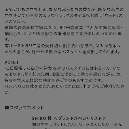
北海道
3〜4日
湯気とともに立ち上る、豊かな木々たちの香りが、静かな木立の
中を歩いているかのようなリラックスタイムへと誘う「ウッド」の
東北・関東・中部・関西
2〜3日
バスソルト。
飛騨の森の素材で家具をつくる「飛騨産業」さんが丁寧に蒸留・
中国・四国・九州
3〜4日
抽出した、ヒノキ精油配合の優雅な香りをお楽しみいただけま
す。
沖縄県・離島
5〜8日
南オーストラリア産の天日塩が肌に潤いを与え、深みある木々
たちの香りが、穏やかで贅沢なバスタイムを演出してくれます。
※以下に該当する場合、上記の日程で発送できない場合がござ
POINT
います。
・1日頑張った自分を労わる夜のバスタイムにはもちろん、いつ
・交通状況や天候による遅延
もより少し早く起きた朝、お湯に浸かって香りを感じながら、気
・ラッピングのご注文、繁忙期および休業期間中
持ちを整える贅沢な時間を過ごすのもおすすめです。
・じっくりと身体をあたためたいときには、半身浴でご使用くださ
・ご注文内容の確認にお時間を要する
い。
・複数製品購入により配送手配に時間がかかる
■スタッフコメント
SHIRO 林 ＜ブランドスペシャリスト＞
頭の中をリセットしたい、リラックスしたい…そん