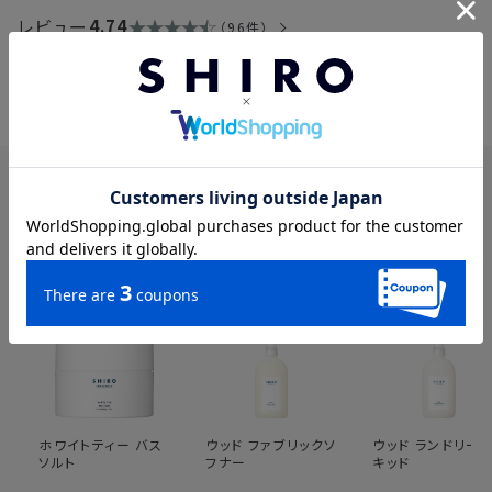
→「ヒノキ バスソルト」と同じです。製品名のみ変更しており、香
レビュー
4.74
96件
りや使用感に変更はありませんので、安心してご使用ください。
この製品を見た人はこちらも見ています
ホワイトティー バス
ウッド ファブリックソ
ウッド ランドリー
ソルト
フナー
キッド