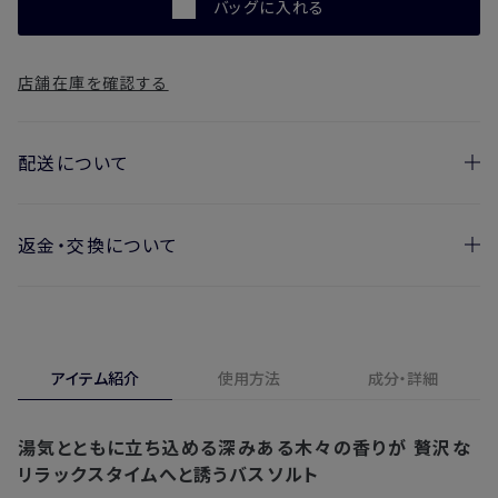
バッグに入れる
店舗在庫を確認する
配送について
返金・交換について
お届け日の目安
・ご注文日より1週間後からお届け日指定を承っておりま
開封済みの製品も返金・交換いただけます
す。
実際に使用して、香りや色、使用感にご満足いただけない場
・お届け日指定しない場合、最短でのお届けとなります。
合、期間内*であれば、返金・交換サービスをご利用いただけ
アイテム紹介
使用方法
成分・詳細
※新製品（限定製品）は除きます。
ます。
※定期販売のお申し込みは、7日後以降の配送となります。
詳しくは
こちら
からご確認ください。
湯気とともに立ち込める深みある木々の香りが
贅沢な
注文後、お届けまでにかかる日数の目安
※
オンラインストアでご購入の場合、発送完了メールの翌日から10日
リラックスタイムへと誘うバスソルト
間。対象の直営店舗でご購入の場合、購入日の翌日から7日間