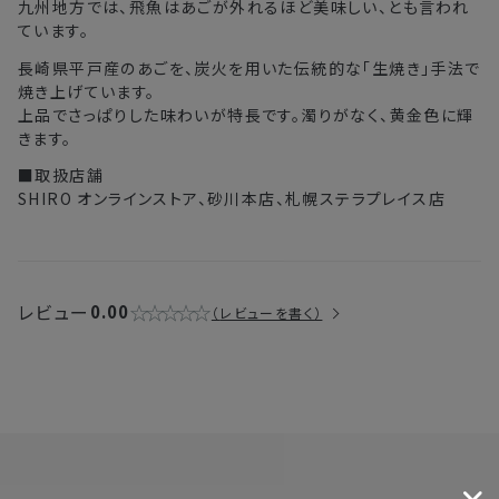
九州地方では、飛魚はあごが外れるほど美味しい、とも言われ
注文後、お届けまでにかかる日数の目安
ています。
北海道
3〜4日
長崎県平戸産のあごを、炭火を用いた伝統的な「生焼き」手法で
焼き上げています。
上品でさっぱりした味わいが特長です。濁りがなく、黄金色に輝
東北・関東・中部・関西
2〜3日
きます。
中国・四国・九州
3〜4日
■取扱店舗
SHIRO オンラインストア、砂川本店、札幌ステラプレイス店
沖縄県・離島
5〜8日
※以下に該当する場合、上記の日程で発送できない場合がござ
います。
レビュー
0.00
レビューを書く
・交通状況や天候による遅延
・ラッピングのご注文、繁忙期および休業期間中
・ご注文内容の確認にお時間を要する
・複数製品購入により配送手配に時間がかかる