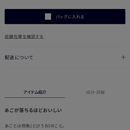
バッグに入れる
店舗在庫を確認する
配送について
お届け日の目安
・ご注文日より1週間後からお届け日指定を承っておりま
アイテム紹介
成分・詳細
す。
・お届け日指定しない場合、最短でのお届けとなります。
あごが落ちるほどおいしい
※新製品（限定製品）は除きます。
※定期販売のお申し込みは、7日後以降の配送となります。
あごとは飛魚(とびうお)のこと。