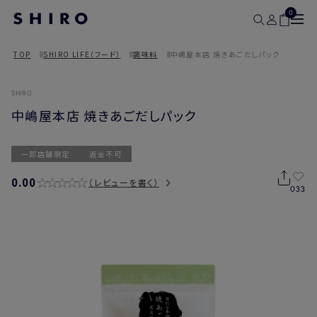
0
TOP
SHIRO LIFE（フード）
調味料
中嶋屋本店 焼きあごだしパック
SHIRO
中嶋屋本店 焼きあごだしパック
一部店舗限定
返金不可
0.00
レビューを書く
033