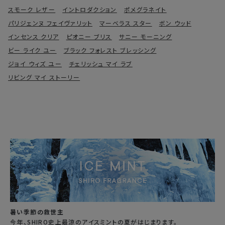
スモーク レザー
イントロダクション
ポメグラネイト
パリジェンヌ フェイヴァリット
マーベラス スター
ボン ウッド
インセンス クリア
ピオニー ブリス
サニー モーニング
ビー ライク ユー
ブラック フォレスト ブレッシング
ジョイ ウィズ ユー
チェリッシュ マイ ラブ
リビング マイ ストーリー
暑い季節の救世主
今年、SHIRO史上最涼のアイスミントの夏がはじまります。