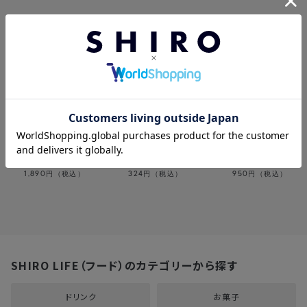
この製品を見た人はこちらも見ています
まるてん 手まいらず
望月茶飴本舗 茶の
一休堂 京七味
万能便利だしパック
字 茶飴
1,890
324
950
円（税込）
円（税込）
円（税込）
SHIRO LIFE（フード）のカテゴリーから探す
ドリンク
お菓子