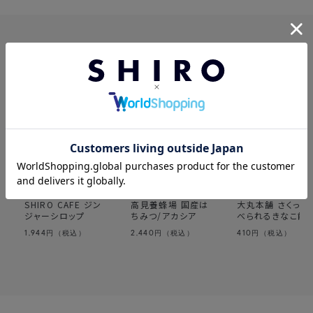
この製品を見た人はこちらも見ています
SHIRO CAFE ジン
高見養蜂場 国産は
大丸本舗 さくっと
ジャーシロップ
ちみつ/アカシア
べられるきなこ飴
1,944
2,440
410
円（税込）
円（税込）
円（税込）