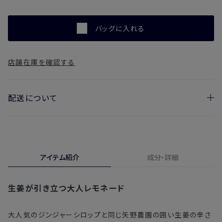
バッグに入れる
店舗在庫を確認する
配送について
お届け日の目安
・ご注文日より1週間後からお届け日指定を承っておりま
アイテム紹介
成分・詳細
す。
・お届け日指定しない場合、最短でのお届けとなります。
生姜が引き立つ大人レモネード
※新製品（限定製品）は除きます。
※定期販売のお申し込みは、7日後以降の配送となります。
大人気のジンジャーシロップと同じ矢野農園の囲い生姜の辛さ