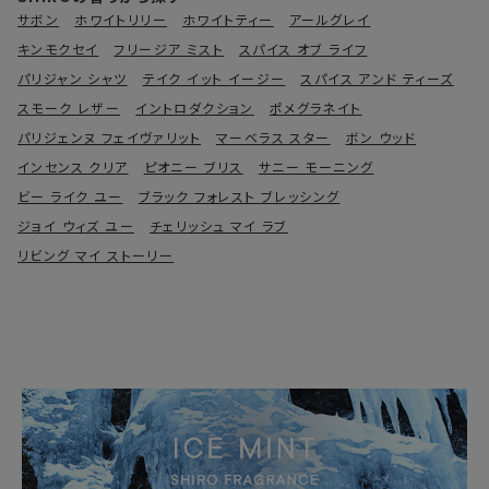
サボン
ホワイトリリー
ホワイトティー
アールグレイ
キンモクセイ
フリージア ミスト
スパイス オブ ライフ
パリジャン シャツ
テイク イット イージー
スパイス アンド ティーズ
スモーク レザー
イントロダクション
ポメグラネイト
パリジェンヌ フェイヴァリット
マーベラス スター
ボン ウッド
インセンス クリア
ピオニー ブリス
サニー モーニング
ビー ライク ユー
ブラック フォレスト ブレッシング
ジョイ ウィズ ユー
チェリッシュ マイ ラブ
リビング マイ ストーリー