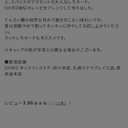
と、スパイスがアクセントの大人なレモネード。
注文後、お届けまでにかかる日数の目安
SHIRO秘伝のレシピをアレンジして作りました。
北海道
3〜4日
てんさい糖の自然な甘みで飽きのこない味わいです。
夏は炭酸や水で割ってキンキンに冷やしてお召し上がりくださ
東北・関東・中部・関西
2〜3日
い。
ホットレモネードもオススメです。
中国・四国・九州
3〜4日
※キャップの色が写真とは異なる場合がございます。
沖縄県・離島
5〜8日
■取扱店舗
SHIRO オンラインストア、砂川本店、札幌ステラプレイス店、表
※以下に該当する場合、上記の日程で発送できない場合がござ
参道本店
います。
・交通状況や天候による遅延
・ラッピングのご注文、繁忙期および休業期間中
・ご注文内容の確認にお時間を要する
レビュー
3.00
2件
・複数製品購入により配送手配に時間がかかる