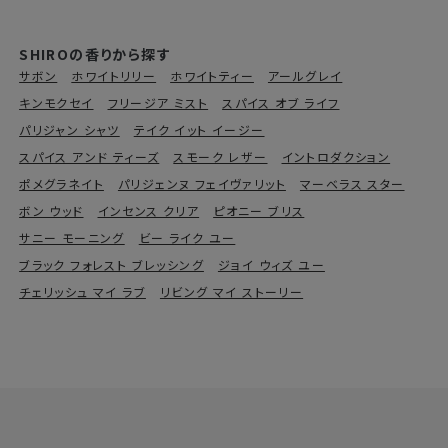
SHIROの香りから探す
サボン
ホワイトリリー
ホワイトティー
アールグレイ
キンモクセイ
フリージア ミスト
スパイス オブ ライフ
パリジャン シャツ
テイク イット イージー
スパイス アンド ティーズ
スモーク レザー
イントロダクション
ポメグラネイト
パリジェンヌ フェイヴァリット
マーベラス スター
ボン ウッド
インセンス クリア
ピオニー ブリス
サニー モーニング
ビー ライク ユー
ブラック フォレスト ブレッシング
ジョイ ウィズ ユー
チェリッシュ マイ ラブ
リビング マイ ストーリー