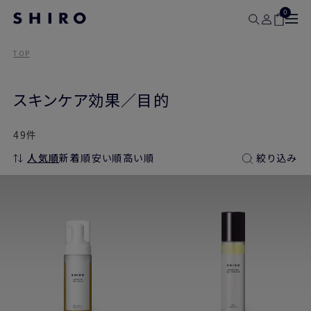
0
TOP
スキンケア効果／目的
49件
人気順
新着順
安い順
高い順
絞り込み