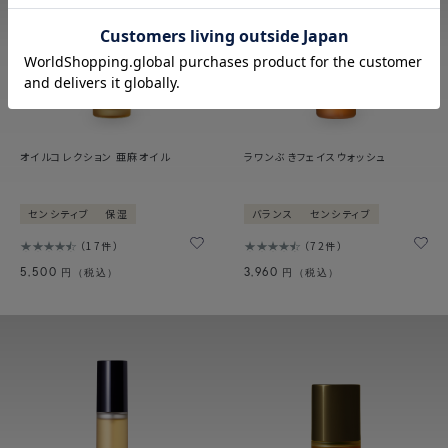
オイルコレクション 亜麻オイル
ラワンぶきフェイスウォッシュ
センシティブ
保湿
バランス
センシティブ
17件
72件
5,500
3,960
円（税込）
円（税込）