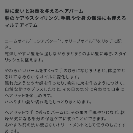
詳しくは
こちら
からご確認ください。
髪に潤いと栄養を与えるヘアバーム
注文後、お届けまでにかかる日数の目安
※
オンラインストアでご購入の場合、発送完了メールの翌日から10日
髪のケアやスタイリング、手肌や全身の保湿にも使える
間。対象の直営店舗でご購入の場合、購入日の翌日から7日間
マルチアイテム
北海道
3〜4日
東北・関東・中部・関西
2〜3日
*1
*2
*3
ニームオイル
、シアバター
、オリーブオイル
をリッチに配
合。
乾燥しやすい髪を保湿しながらまとまりのよい髪に導き、スタイ
中国・四国・九州
3〜4日
リッシュに整えます。
沖縄県・離島
5〜8日
やわらかいバームをすくって手のひらになじませると、体温でと
ろけてなめらかなオイルに変化します。
濡れたようなツヤ感を作ったり、毛先に束を作るようにつけて、
※以下に該当する場合、上記の日程で発送できない場合がござ
自然な動きをプラスしたりと、その日の気分に合わせて自由に
います。
ヘアセットを楽しめます。
・交通状況や天候による遅延
ハネやすい髪や切れ毛もしっとりまとめます。
・ラッピングのご注文、繁忙期および休業期間中
ヘアセットで手に残ったバームは、そのまま手肌やひじなど、乾
・ご注文内容の確認にお時間を要する
燥が気になる部分の保湿ケアに使うことができます。
・複数製品購入により配送手配に時間がかかる
おやすみ前の洗い流さないトリートメントとして使うのもおすす
めです。