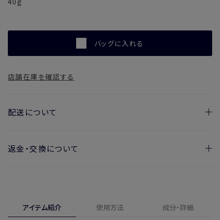
40g
バッグに入れる
店舗在庫を確認する
配送について
返金・交換について
お届け日の目安
・ご注文日より1週間後からお届け日指定を承っておりま
開封済みの製品も返金・交換いただけます
す。
実際に使用して、香りや色、使用感にご満足いただけない場
・お届け日指定しない場合、最短でのお届けとなります。
合、期間内*であれば、返金・交換サービスをご利用いただけ
アイテム紹介
使用方法
成分・詳細
※新製品（限定製品）は除きます。
ます。
※定期販売のお申し込みは、7日後以降の配送となります。