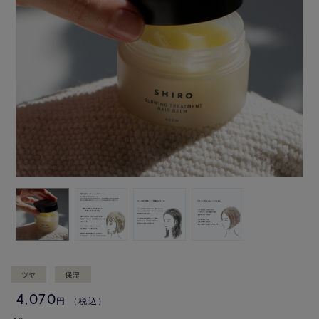
ツヤ
保湿
4,070
円
（税込）