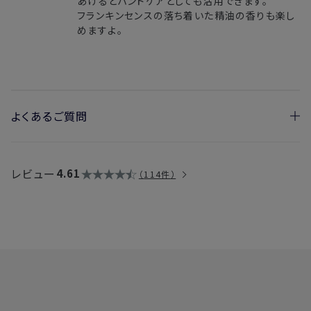
あげるとハンドケアとしても活用できます。
フランキンセンスの落ち着いた精油の香りも楽し
めますよ。
よくあるご質問
・なぜ身体にも使用できるのですか？
→ヘアスタイリング用ポリマーなどを配合しておらず、シアバタ
レビュー
4.61
114件
ーやオリーブオイルなどボディの保湿にもおすすめの植物オイ
ルを配合しているためです。
・夜に使用してもいいですか？
→はい、問題ございません。夜には洗い流さないタイプのトリー
トメントとしてもご使用いただけます。
・顔に使用してもいいですか？
→顔に使っても問題のない処方ですが、ヘア用製品としてご使
用していただくことをおすすめいたします。