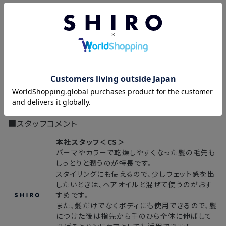
髪が広がりやすい方におすすめです。
ヘアオイル
髪に潤いとツヤを与え、しっとりした手触りを叶えます。軽いオイ
ルで蓋をして、ツヤとうるおいをあたえ、さらさらに仕上げます。
使用量目安 : 2～3プッシュ （ボブヘアの場合）
ヘアケア製品一覧はこちら
■スタッフコメント
本社スタッフ＜CS＞
パーマやカラーで乾燥しやすくなった髪の毛先も
しっとりと潤うのが特長です。
スタイリングにも使えるので、少しウェット感を出
したいときは、ヘアオイルと混ぜて使うのがおす
すめです。
また、髪だけでなくボディにも使用できるので、髪
につけた後は指先から手のひら全体に伸ばして