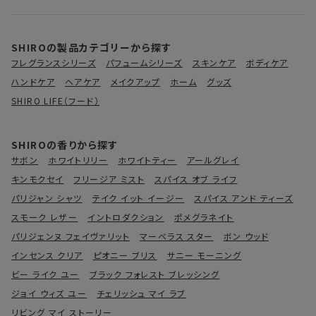
SHIROの製品カテゴリーから探す
フレグランスシリーズ
パフュームシリーズ
スキンケア
ボディケア
ハンドケア
ヘアケア
メイクアップ
ホーム
グッズ
SHIRO LIFE（フード）
SHIROの香りから探す
サボン
ホワイトリリー
ホワイトティー
アールグレイ
キンモクセイ
フリージア ミスト
スパイス オブ ライフ
パリジャン シャツ
テイク イット イージー
スパイス アンド ティーズ
スモーク レザー
イントロダクション
ポメグラネイト
パリジェンヌ フェイヴァリット
マーベラス スター
ボン ウッド
インセンス クリア
ピオニー ブリス
サニー モーニング
ビー ライク ユー
ブラック フォレスト ブレッシング
ジョイ ウィズ ユー
チェリッシュ マイ ラブ
リビング マイ ストーリー