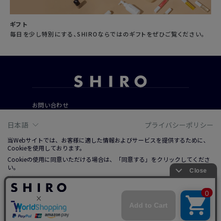
ギフト
毎日を少し特別にする、SHIROならではのギフトをぜひご覧ください。
お問い合わせ
ご利用ガイド
日本語
プライバシーポリシー
よくあるご質問
当Webサイトでは、お客様に適した情報およびサービスを提供するために、
Cookieを使用しております。
Cookieの使用に同意いただける場合は、「同意する」をクリックしてくださ
会社概要
い。
ご利用規約
詳しくは、右上記載プライバシーポリシーリンクまたは「Cookieについて」
特定商取引法に基づく表記
をクリックのうえ、ご参照ください。
プライバシーポリシー
ソーシャルメディアポリシー
同意する