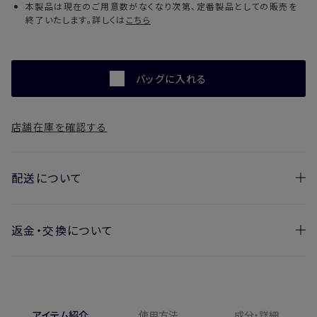
本製品は現在のご用意数がなくなり次第、定番製品としての販売を
終了いたします。詳しくは
こちら
バッグに入れる
店舗在庫を確認する
配送について
返金・交換について
お届け日の目安
・ご注文日より1週間後からお届け日指定を承っておりま
開封済みの製品も返金・交換いただけます
す。
実際に使用して、香りや色、使用感にご満足いただけない場
・お届け日指定しない場合、最短でのお届けとなります。
合、期間内*であれば、返金・交換サービスをご利用いただけ
アイテム紹介
使用方法
成分・詳細
※新製品（限定製品）は除きます。