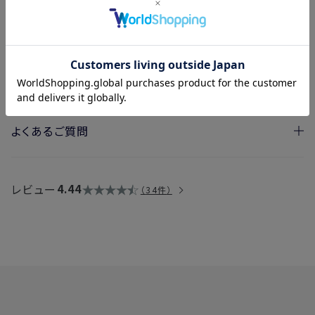
持ち運びにも便利なサイズで、髪をしっかりと保
湿してまとめるので、外出先でのセット直しにも
重宝します。
よくあるご質問
・国内配送や海外輸送はできますか？
→製品のアルコール度数によって異なります。詳細は
こちら
レビュー
4.44
34件