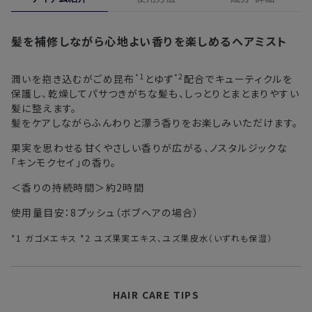
ます。
※定期販売のお申し込みは、7日後以降の配送となります。
詳しくは
こちら
からご確認ください。
髪を補修しながら心地よい香りを楽しめるヘアミスト
注文後、お届けまでにかかる日数の目安
※
オンラインストアでご購入の場合、発送完了メールの翌日から10日
間。対象の直営店舗でご購入の場合、購入日の翌日から7日間
*1
*2
北海道
3〜4日
潤いを抱き込むがごめ昆布
とゆず
配合でキューティクルを
保護し、乾燥してパサつきがちな髪も、しっとりとまとまりやすい
髪に整えます。
東北・関東・中部・関西
2〜3日
髪をケアしながらふんわりと漂う香りをお楽しみいただけます。
中国・四国・九州
3〜4日
果実を思わせる甘くやさしい香りが広がる、ノスタルジックな
「キンモクセイ」の香り。
沖縄県・離島
5〜8日
＜香りの持続時間＞約2時間
使用量目安：8プッシュ（ボブヘアの場合）
※以下に該当する場合、上記の日程で発送できない場合がござ
います。
*1 ガゴメエキス *2 ユズ果実エキス、ユズ果皮水（いずれも保湿）
・交通状況や天候による遅延
・ラッピングのご注文、繁忙期および休業期間中
・ご注文内容の確認にお時間を要する
HAIR CARE TIPS
・複数製品購入により配送手配に時間がかかる