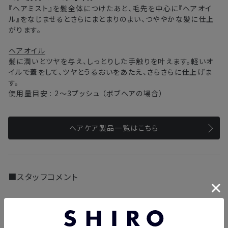
『ヘアミスト』を髪全体につけたあと、毛先を中心に『ヘアオイ
ル』をなじませるとさらにまとまりのよい、つややかな髪に仕上
がります。
ヘアオイル
髪に潤いとツヤを与え、しっとりした手触りを叶えます。軽いオ
イルで蓋をして、ツヤとうるおいをあたえ、さらさらに仕上げま
す。
使用量目安 : 2～3プッシュ （ボブヘアの場合）
ヘアケア製品一覧はこちら
■スタッフコメント
本社スタッフ＜CS＞
ふんわりとやさしい香りを手軽にまとえるヘアケ
アアイテム。