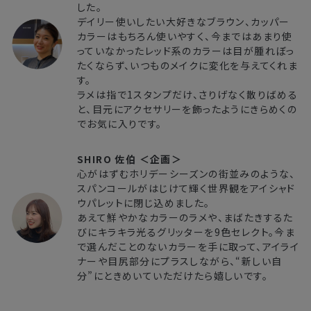
した。
デイリー使いしたい大好きなブラウン、カッパー
カラーはもちろん使いやすく、今まではあまり使
っていなかったレッド系のカラーは目が腫れぼっ
たくならず、いつものメイクに変化を与えてくれま
す。
ラメは指で1スタンプだけ、さりげなく散りばめる
と、目元にアクセサリーを飾ったようにきらめくの
でお気に入りです。
SHIRO 佐伯 ＜企画＞
心がはずむホリデーシーズンの街並みのような、
スパンコールがはじけて輝く世界観をアイシャド
ウパレットに閉じ込めました。
あえて鮮やかなカラーのラメや、まばたきするた
びにキラキラ光るグリッターを9色セレクト。今ま
で選んだことのないカラーを手に取って、アイライ
ナーや目尻部分にプラスしながら、“新しい自
分”にときめいていただけたら嬉しいです。