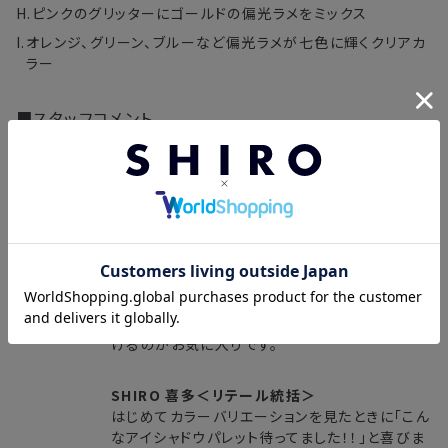
H.
ピンクのグリッターにゴールドの偏光ラメをミックス
I.
オレンジ、グリーン、ブルーなど偏光ラメが七色に輝くクリアカ
ラー
■スタッフコメント
SHIRO 林＜ブランドスぺシャリスト＞
落ち着きのあるカラーの洋服が増えがちな時期
なので、この冬のメイクはキラキラを楽しみたい
気分です。
キラキラすぎるとバランスがとりにくくなるので、
さりげなくラメを日常メイクに取り入れ大人っぽ
く華やかに仕上げるように意識しています。
左上のAのカラーをベースに、中央のEを目頭、中
段右のFを目尻に、カラーを取り入れながら仕上
げるのがお気に入りです。
SHIRO 喜多＜リテール統括＞
はじめてカラーバリエーションを見たときに「こん
なアイシャドウパレット待ってました！！」と喜びま