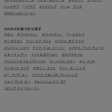
ハンドケア
ヘアケア
メイクアップ
ホーム
グッズ
SHIRO LIFE（フード）
SHIROの香りから探す
サボン
ホワイトリリー
ホワイトティー
アールグレイ
キンモクセイ
フリージア ミスト
スパイス オブ ライフ
パリジャン シャツ
テイク イット イージー
スパイス アンド ティーズ
スモーク レザー
イントロダクション
ポメグラネイト
パリジェンヌ フェイヴァリット
マーベラス スター
ボン ウッド
インセンス クリア
ピオニー ブリス
サニー モーニング
ビー ライク ユー
ブラック フォレスト ブレッシング
ジョイ ウィズ ユー
チェリッシュ マイ ラブ
リビング マイ ストーリー