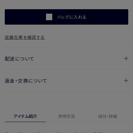
バッグに入れる
店舗在庫を確認する
配送について
返金・交換について
お届け日の目安
・ご注文日より1週間後からお届け日指定を承っておりま
開封済みの製品も返金・交換いただけます
す。
実際に使用して、香りや色、使用感にご満足いただけない場
・お届け日指定しない場合、最短でのお届けとなります。
合、期間内*であれば、返金・交換サービスをご利用いただけ
アイテム紹介
使用方法
成分・詳細
※新製品（限定製品）は除きます。
ます。
※定期販売のお申し込みは、7日後以降の配送となります。
詳しくは
こちら
からご確認ください。