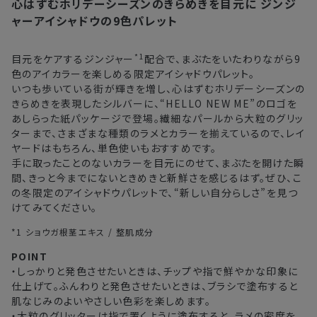
心はずむホリデーシーズンのきらめきを目元に
ジンジ
注文後、お届けまでにかかる日数の目安
※
オンラインストアでご購入の場合、発送完了メールの翌日から10日
ャーアイシャドウの9色パレット
間。対象の直営店舗でご購入の場合、購入日の翌日から7日間
北海道
3〜4日
*1
目元をケアするジンジャー
配合で、まぶたをいたわりながら9
色のアイカラーを楽しめる限定アイシャドウパレット。
東北・関東・中部・関西
2〜3日
いつも歩いている街が輝きを増し、心はずむホリデーシーズンの
きらめきを表現したシルバーに、“HELLO NEW ME”のロゴを
中国・四国・九州
3〜4日
あしらった紙パッケージで登場。繊細なパールから大粒のグリッ
ターまで、さまざまな種類のラメとカラーを揃えているので、レイ
沖縄県・離島
5〜8日
ヤードはもちろん、単色使いもおすすめです。
手に取ったことのないカラーを目元にのせて、まぶたを開けた瞬
間、きっと今までにないときめきと新鮮さを感じるはず。ぜひ、こ
※以下に該当する場合、上記の日程で発送できない場合がござ
の冬限定のアイシャドウパレットで、“新しい自分らしさ”を見つ
います。
けてみてください。
・交通状況や天候による遅延
・ラッピングのご注文、繁忙期および休業期間中
*1 ショウガ根茎エキス / 整肌成分
・ご注文内容の確認にお時間を要する
POINT
・複数製品購入により配送手配に時間がかかる
・しっかりと発色させたいときは、チップや指で鮮やかな印象に
仕上げて。ふんわりと発色させたいときは、ブラシで塗布すると
肌なじみのよいやさしい色彩を楽しめます。
・大粒のグリッターは指で置くように塗布すると、ラメの密度を