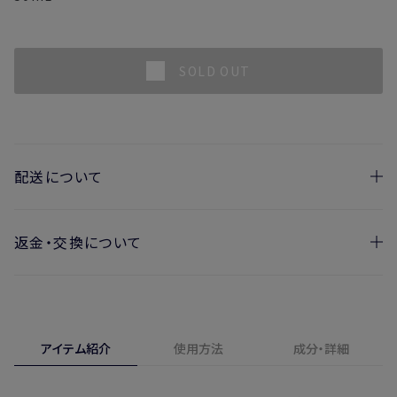
SOLD OUT
配送について
返金・交換について
お届け日の目安
・ご注文日より1週間後からお届け日指定を承っておりま
開封済みの製品も返金・交換いただけます
す。
実際に使用して、香りや色、使用感にご満足いただけない場
・お届け日指定しない場合、最短でのお届けとなります。
合、期間内*であれば、返金・交換サービスをご利用いただけ
アイテム紹介
使用方法
成分・詳細
※新製品（限定製品）は除きます。
ます。
※定期販売のお申し込みは、7日後以降の配送となります。
詳しくは
こちら
からご確認ください。