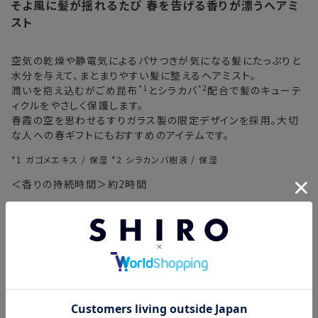
そよ風に髪が揺れるたび
春を告げる香りが漂うヘアミ
注文後、お届けまでにかかる日数の目安
※
オンラインストアでご購入の場合、発送完了メールの翌日から10日
スト
間。対象の直営店舗でご購入の場合、購入日の翌日から7日間
北海道
3〜4日
空気の乾燥や静電気によるパサつきが気になる髪にたっぷりと
水分を与えて、まとまりやすい髪に整えるヘアミスト。
東北・関東・中部・関西
2〜3日
*1
*2
潤いを抱え込むがごめ昆布
とシラカバ
配合で髪のキューテ
ィクルをやさしく保護します。
中国・四国・九州
3〜4日
春霞の空を思わせるすりガラス製の限定デザインを採用。大切
な人への春ギフトにもおすすめのアイテムです。
沖縄県・離島
5〜8日
*1 ガゴメエキス / 保湿 *2 シラカンバ樹液 / 保湿
※以下に該当する場合、上記の日程で発送できない場合がござ
＜香りの持続時間＞約2時間
います。
POINT
・交通状況や天候による遅延
・『SPRING LETTER ヘアミスト』を髪全体につけたあと、毛先
・ラッピングのご注文、繁忙期および休業期間中
を中心に『
ニームヘアバーム
』をなじませれば、さらに輝きのある
・ご注文内容の確認にお時間を要する
つややかな髪に仕上がります。
・複数製品購入により配送手配に時間がかかる
・オードパルファンよりもさり気なく香るので、フレグランスレイ
ヤードにもぴったりです。