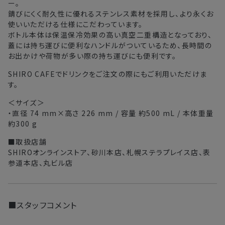
ー。
錆びにくく耐久性に優れるステンレス素材を採用し、より永くお
北海道
3〜4日
使いいただける仕様にこだわっています。
ボトル本体は保温保冷効果の高い真空二重構造となっており、
東北・関東・中部・関西
2〜3日
蓋には持ち運びに便利なハンドルがついているため、長時間の
お出かけや荷物が多い際の持ち運びにも便利です。
中国・四国・九州
3〜4日
SHIRO CAFEでドリンクをご注文の際にもご利用いただけま
す。
沖縄県・離島
5〜8日
＜サイズ＞
・直径 74 mm×高さ 226 mm / 容量 約500 mL / 本体重量
※以下に該当する場合、上記の日程で発送できない場合がござ
約300 g
います。
・交通状況や天候による遅延
■取扱店舗
SHIROオンラインストア、砂川本店、札幌ステラプレイス店、表
・ラッピングのご注文、繁忙期および休業期間中
参道本店、丸ビル店
・ご注文内容の確認にお時間を要する
・複数製品購入により配送手配に時間がかかる
■スタッフコメント