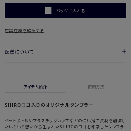
バッグに入れる
店舗在庫を確認する
配送について
お届け日の目安
・ご注文日より1週間後からお届け日指定を承っておりま
アイテム紹介
使用方法
す。
・お届け日指定しない場合、最短でのお届けとなります。
SHIROロゴ入りのオリジナルタンブラー
※新製品（限定製品）は除きます。
※定期販売のお申し込みは、7日後以降の配送となります。
ペットボトルやプラスチックカップなどの使い捨て資材を削減し
たいという想いから生まれたSHIROのロゴを印字したタンブラ
注文後、お届けまでにかかる日数の目安