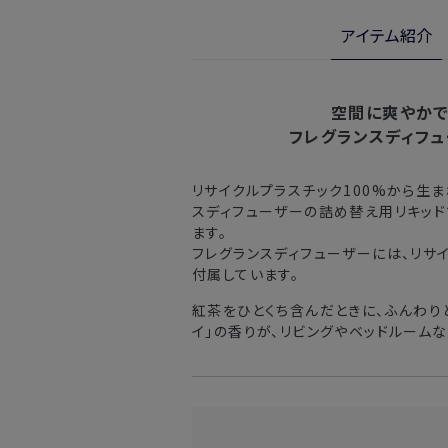
※定期販売のお申し込みは、7日後以降
金・交換サービスをご利用いただけま
アイテム紹介
詳しくは
こちら
からご確認ください。
注文後、お届けまでにかかる日数
※
オンラインストアでご購入の場合、発送完
北海道
入の場合、購入日の翌日から7日間
空間に爽やか
フレグランスディフ
東北・関東・中部・関西
リサイクルプラスチック100%から生
中国・四国・九州
スディフューザーの詰め替え用リキッド
ます。
沖縄県・離島
フレグランスディフューザーには、リサ
付属しています。
※以下に該当する場合、上記の日程で発
紅茶をひとくち含んだときに、ふんわり
・交通状況や天候による遅延
イ」の香りが、リビングやベッドルーム
・ラッピングのご注文、繁忙期および休
・ご注文内容の確認にお時間を要する
・複数製品購入により配送手配に時間