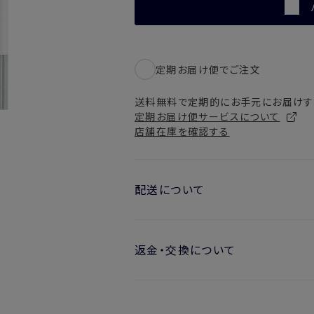
定期お届け便でご注文
送料無料で定期的にお手元にお届けす
定期お届け便サービスについて
店舗在庫を確認する
配送について
お届け日の目安
返金・交換について
・ご注文日より1週間後からお届け
開封済みの製品も返金・交換いただ
・お届け日指定しない場合、最短で
※新製品（限定製品）は除きます。
実際に使用して、香りや色、使用感に