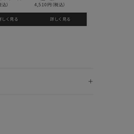
税込）
4,510円
（税込）
詳しく⾒る
詳しく⾒る
いで使うことはできますか？
に変わりましたが、なぜですか？香りの広がりは変
が良くなったため10本に変更となりました。香
のでご安心ください。