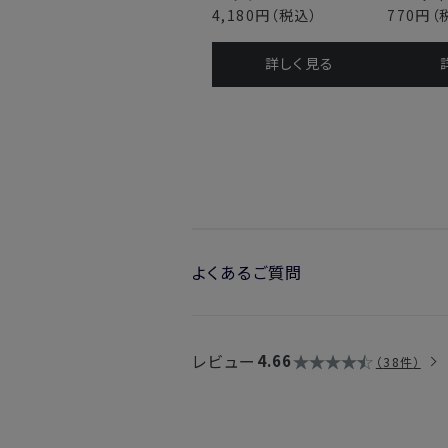
4,180円
（税込）
770円
（
詳しく⾒る
よくあるご質問
・以前のルームフレグランスの容器に注
→はい、問題ございません。
レビュー
4.66
38件
・スティックの本数が12本から10本
わりませんか？
→以前のスティックよりも香りの広がり
りの広がりが弱くなることはありません