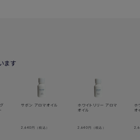
・スティックの別売りはありますか？
→はい、スティックは単品でもご用意し
ランスディフューザーをご使用いただく
・異なる香りを容器に入れて使用する
→はい、よく洗っていただき、容器を乾
・香りの持続期間や、空間へ広がる範
→内容量に対する持続時間はリニューア
います
mL)で約3か月ほどご使用いただけま
変更はございません。
・容器やスティックの素材は何ですか？
→
フレグランスディフューザー リキッド
→
フレグランスディフューザー スティッ
→フレグランスディフューザー(容器本
グ
サボン アロマオイル
ホワイトリリー アロマ
ホ
スチックを使用しています。
ー
オイル
オ
・国内配送や海外輸送はできますか？
→製品のアルコール度数によって異な
2,640
2,640
2,
円（税込）
円（税込）