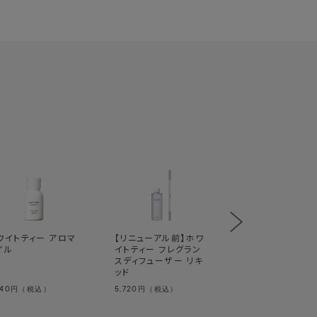
ております。リキッドを注ぎ足し、継続的にフレグ
際などに、ご活用いただければと思います。
際は、洗った方がいいですか？
燥させてからご使用ください。
囲に違いはありますか？
ル前と変更はございません。リキッド1本(300
す。また、香りの広がる範囲もリニューアル前と
：廃プラスチックを100％使用しています。
ホワイトティー ボ
ク
：廃プラスチックを使用しています。
ミスト
体)：容器にはガラスを、キャップ・中栓にはプラ
ワイトティー アロマ
【リニューアル前】ホワ
イル
イトティー フレグラン
スディフューザー リキ
ッド
ります。詳細は
こちら
640
5,720
1,980
円（税込）
円（税込）
円（税込）