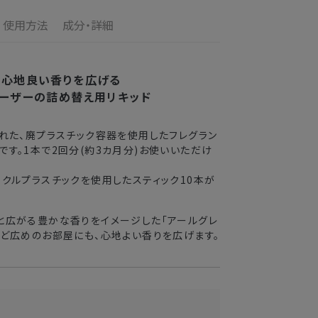
の配送となります。
す。
使用方法
成分・詳細
の目安
了メールの翌日から10日間。対象の直営店舗でご購
3〜4日
で心地良い香りを広げる
ューザーの詰め替え用リキッド
2〜3日
まれた、廃プラスチック容器を使用したフレグラン
3〜4日
です。1本で2回分(約3カ月分)お使いいただけ
5〜8日
イクルプラスチックを使用したスティック10本が
送できない場合がございます。
と広がる豊かな香りをイメージした「アールグレ
など広めのお部屋にも、心地よい香りを広げます。
業期間中
がかかる