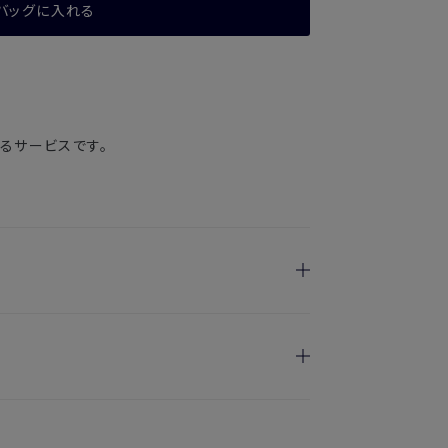
バッグに入れる
るサービスです。
日指定を承っております。
けます
のお届けとなります。
ご満足いただけない場合、期間内*であれば、返