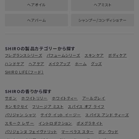
ヘアオイル
ヘアミスト
ヘアバーム
シャンプー/コンディショナー
SHIROの製品カテゴリーから探す
フレグランスシリーズ
パフュームシリーズ
スキンケア
ボディケア
ハンドケア
ヘアケア
メイクアップ
ホーム
グッズ
SHIRO LIFE（フード）
SHIROの香りから探す
サボン
ホワイトリリー
ホワイトティー
アールグレイ
キンモクセイ
フリージア ミスト
スパイス オブ ライフ
パリジャン シャツ
テイク イット イージー
スパイス アンド ティーズ
スモーク レザー
イントロダクション
ポメグラネイト
パリジェンヌ フェイヴァリット
マーベラス スター
ボン ウッド