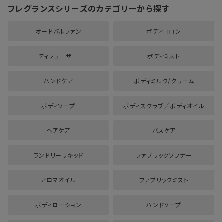
・現在販売しているフレグランスディフューザーとの違いは何で
フレグランスシリーズのカテゴリーから探す
すか？
→現在販売しておりますフレグランスディフューザー（本体）は、
オードパルファン
ボディコロン
中にすでにリキッドが入った状態にて販売しております。グラス
ベースは、中にリキッドは入っていない状態での取り扱いとな
ディフューザー
ボディミスト
り、ディフューザーとしてお使いいただくだけでなく、その他のご
用途でもご使用いただけます。またレフィルが注ぎやすく、洗い
やすい仕様になっております。継続的にディフューザーをご愛用
ハンドケア
ボディミルク/クリーム
の方にもおすすめです。
ボディソープ
ボディスクラブ／ボディオイル
ヘアケア
バスケア
ランドリーリキッド
ファブリックソフナー
アロマオイル
ファブリックミスト
ボディローション
ハンドソープ