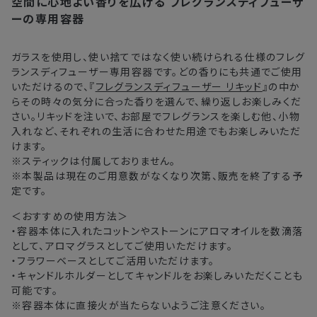
空間に心地よい香りを広げる
フレグランスディフューザ
注文後、お届けまでにかかる日数の目安
※
オンラインストアでご購入の場合、発送完了メールの翌日から10日
ーの専用容器
間。対象の直営店舗でご購入の場合、購入日の翌日から7日間
北海道
3〜4日
ガラスを使用し、使い捨てではなく使い続けられる仕様のフレグ
ランスディフューザー専用容器です。どの香りにも共通でご使用
東北・関東・中部・関西
2〜3日
いただけるので、『
フレグランスディフューザー リキッド
』の中か
らその時々の気分に合った香りを選んで、繰り返しお楽しみくだ
中国・四国・九州
3〜4日
さい。リキッドを注いで、お部屋でフレグランスを楽しむ他、小物
入れなど、それぞれの生活に合わせた用途でもお楽しみいただ
沖縄県・離島
5〜8日
けます。
※スティックは付属しておりません。
※本製品は現在のご用意数がなくなり次第、販売を終了する予
※以下に該当する場合、上記の日程で発送できない場合がござ
定です。
います。
・交通状況や天候による遅延
＜おすすめの使用方法＞
・ラッピングのご注文、繁忙期および休業期間中
・容器本体に入れたコットンやストーンにアロマオイルを数滴落
として、アロマグラスとしてご使用いただけます。
・ご注文内容の確認にお時間を要する
・フラワーベースとしてご活用いただけます。
・複数製品購入により配送手配に時間がかかる
・キャンドルホルダーとしてキャンドルをお楽しみいただくことも
可能です。
※容器本体に直接火が当たらないようご注意ください。