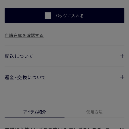
バッグに入れる
店舗在庫を確認する
配送について
返金・交換について
お届け日の目安
・ご注文日より1週間後からお届け日指定を承っておりま
開封済みの製品も返金・交換いただけます
す。
実際に使用して、香りや色、使用感にご満足いただけない場
・お届け日指定しない場合、最短でのお届けとなります。
合、期間内*であれば、返金・交換サービスをご利用いただけ
アイテム紹介
使用方法
※新製品（限定製品）は除きます。
ます。
※定期販売のお申し込みは、7日後以降の配送となります。
詳しくは
こちら
からご確認ください。