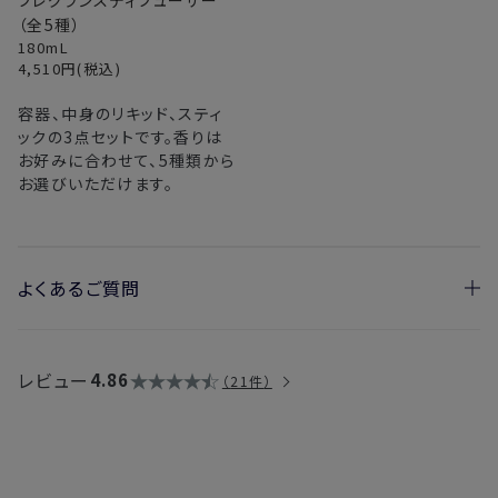
フレグランスディフューザー
（全5種）
180mL
4,510
円(税込)
容器、中身のリキッド、スティ
ックの3点セットです。香りは
お好みに合わせて、5種類から
お選びいただけます。
よくあるご質問
・異なる香りを容器に入れて使用する際は、洗った方がいいで
すか？
レビュー
4.86
21件
→はい、よく洗っていただき、容器を乾燥させてからご使用くださ
い。
・容器やスティックの素材は何ですか？
→
フレグランスディフューザー リキッド
：廃プラスチックを10
0％使用しています。