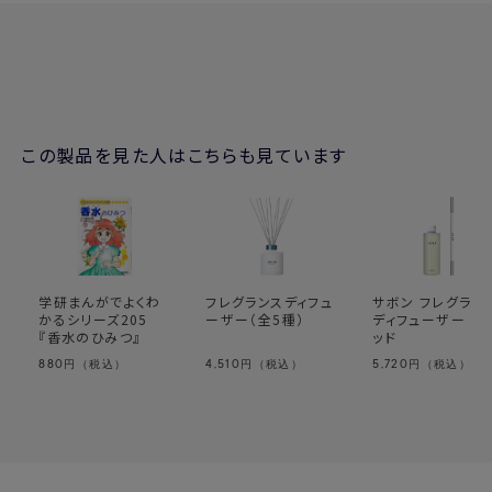
→
フレグランスディフューザー スティック
：廃プラスチックを使
用しています。
→フレグランスディフューザー グラス(容器本体)：容器はガラ
ス、蓋はアルミ、パッキンはゴム製です。
・以前「フレグランスディフューザー グラスベース」を使用してい
て液漏れしてしまいました。今回の再販製品は本当に液漏れし
この製品を見た人はこちらも見ています
ないのでしょうか？
→ご不便をおかけしてしまい申し訳ございません。以前は、揮発
した液が蓋の天井にぶつかって液化したものが漏れておりまし
たが、容器と蓋の間をゴム製パッキンにて塞ぐことで、隙間から
漏れないよう改善しております。また、スティックを伝って漏れて
しまうケースも一部ございましたが、蓋を改良し、液がつたうこ
学研まんがでよくわ
フレグランスディフュ
サボン フレグラン
とのないよう仕様変更しております。
かるシリーズ205
ーザー（全5種）
ディフューザー リ
しかしながら、今回の製品においてゴム製パッキンを外した後、
『香水のひみつ』
ッド
きちんと嵌めこまれていない場合、密着性が弱く、液漏れ防止の
880
4,510
5,720
円（税込）
円（税込）
円（税込）
効果が弱まってしまう恐れがございますので、ご注意ください。
・リキッドとスティックは付属していますか？
→グラスベース（容器）のみの販売となり、リキッドやスティック
は付属しておりません。