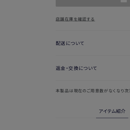
店舗在庫を確認する
配送について
お届け日の目安
返金・交換について
・ご注文日より1週間後からお届け
開封済みの製品も返金・交換いただ
・お届け日指定しない場合、最短で
本製品は現在のご用意数がなくなり次
※新製品（限定製品）は除きます。
実際に使用して、香りや色、使用感に
※定期販売のお申し込みは、7日後以降
金・交換サービスをご利用いただけま
詳しくは
こちら
からご確認ください。
アイテム紹介
注文後、お届けまでにかかる日数
※
オンラインストアでご購入の場合、発送完
北海道
入の場合、購入日の翌日から7日間