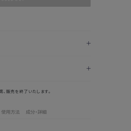
日指定を承っております。
けます
のお届けとなります。
第、販売を終了いたします。
ご満足いただけない場合、期間内*であれば、返
の配送となります。
す。
使用方法
成分・詳細
の目安
了メールの翌日から10日間。対象の直営店舗でご購
3〜4日