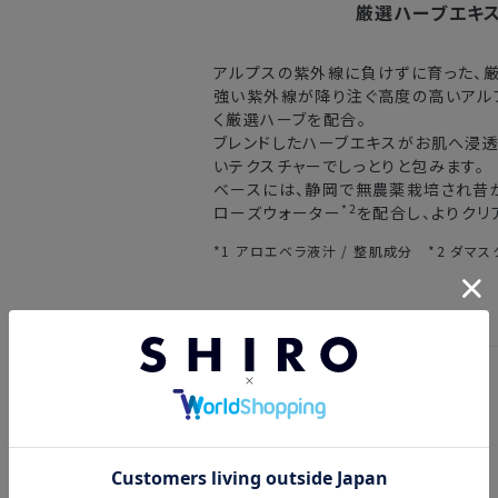
厳選ハーブエキ
東北・関東・中部・関西
アルプスの紫外線に負けずに育った、厳
中国・四国・九州
強い紫外線が降り注ぐ高度の高いアル
く厳選ハーブを配合。
沖縄県・離島
ブレンドしたハーブエキスがお肌へ浸透
いテクスチャーでしっとりと包みます。
ベースには、静岡で無農薬栽培され昔
※以下に該当する場合、上記の日程で発
*2
ローズウォーター
を配合し、よりクリ
・交通状況や天候による遅延
*1 アロエベラ液汁 / 整肌成分 *2 ダマス
・ラッピングのご注文、繁忙期および休
・ご注文内容の確認にお時間を要する
・複数製品購入により配送手配に時間
レビュー
4.00
1件