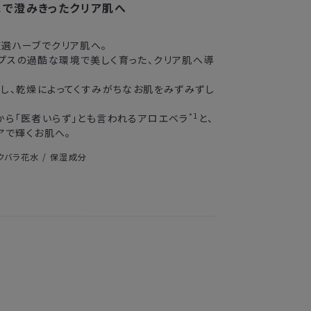
スで澄みきったクリア肌へ
2〜3日
選ハーブでクリア肌へ。
3〜4日
プスの過酷な環境で美しく育った、クリア肌へ導
5〜8日
し、乾燥によってくすみがちなお肌をみずみずし
*1
から「医者いらず」とも言われるアロエベラ
と、
送できない場合がございます。
アで輝くお肌へ。
クバラ花水 / 保湿成分
業期間中
がかかる