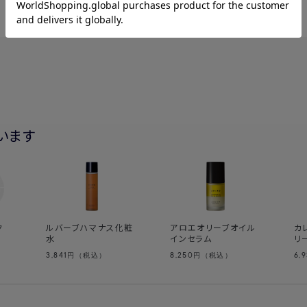
います
ク
ルバーブハマナス化粧
アロエオリーブオイル
カ
水
インセラム
リ
3,841
8,250
6,
円（税込）
円（税込）