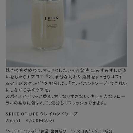
拭き掃除が終わり、すっきりしたいそんな時に。みずみずしい潤
*5
いをもたらすアロエ
と、余分な汚れや角質をすっきりオフす
*6
る火山灰のクレイ
を配合した、「クレイハンドソープ」できれい
にしながら手のケアを。
スパイスがピリッと香る、甘くなりすぎない、少し大人なフロー
ラルの香りに包まれて、気分もリフレッシュできます。
SPICE OF LIFE クレイハンドソープ
250mL 4,950円
（税込）
*5 アロエベラ液汁/保湿・整肌成分 *6 火山灰/スクラブ成分