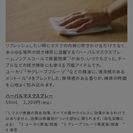
リフレッシュしたい時にマスクの内側に吹きかけるだけでなく、
あらゆる場所の拭き掃除に活躍する『ハーバルマスクスプレ
*1
ー』。ノンアルコールで除菌効果
があり、いつでもさっと、テー
ブルなどの拭き掃除にも使える万能アイテムです。
*2
*3
ユーカリ
やグレープフルーツ
などの精油に、清涼感のある
メントール*4をブレンドした、爽快感のある香りが、掃除の時間
を心地よく包み込みます。
ハーバルマスクスプレー
50mL 2,200円
（税込）
*1 マスク表面の除去効果、すべての菌やウイルスに効果があるわけで
はありません。効果は噴霧液がついた部分に限られます。（自社試験に
よる） *2 ユーカリ葉油/賦香 *3 グレープフルーツ果皮油/賦香 *
4 清涼