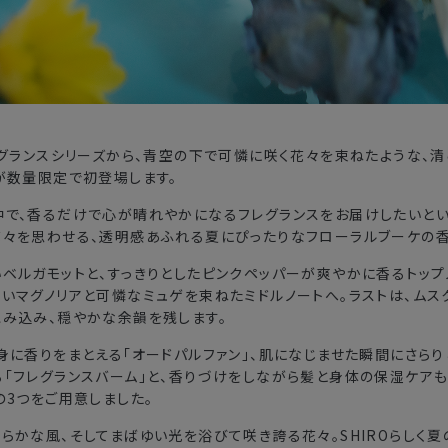
レグランスシリーズから、青空の下で可憐に咲く花々を束ねたような、
が数量限定で初登場します。
中で、香るだけで心が晴れやかになるフレグランスをお届けしたいとい
花々を思わせる、透明感あふれる夏にぴったりなフローラルブーケの香
ベルガモットと、すっきりとしたピンクペッパーが爽やかに香るトップ
いマグノリアと可憐なミュゲを束ねたミドルノートへ。ラストは、ムス
包み込み、穏やかな余韻を残します。
身に香りをまとえる「オードパルファン」、肌になじませた瞬間にさら
「フレグランスバーム」と、香りづけをしながら髪と身体の保湿ケアも
の3つをご用意しました。
らかな風、そしてまばゆい光を浴びて咲き誇る花々。SHIROらしく