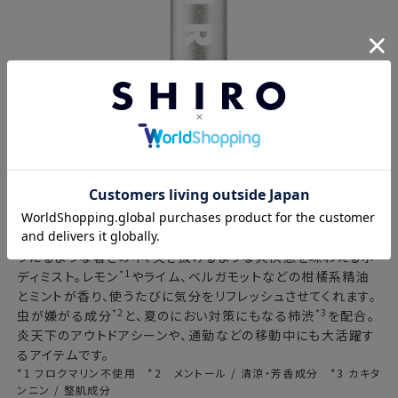
アイスミント ボディミスト エクストラクール
50mL 2,090円
(税込)
うだるような暑さの中、突き抜けるような爽快感を味わえるボ
*1
ディミスト。レモン
やライム、ベルガモットなどの柑橘系精油
とミントが香り、使うたびに気分をリフレッシュさせてくれます。
*2
*3
虫が嫌がる成分
と、夏のにおい対策にもなる柿渋
を配合。
炎天下のアウトドアシーンや、通勤などの移動中にも大活躍す
るアイテムです。
*1 フロクマリン不使用 *2 メントール / 清涼・芳香成分 *3 カキタ
ンニン / 整肌成分