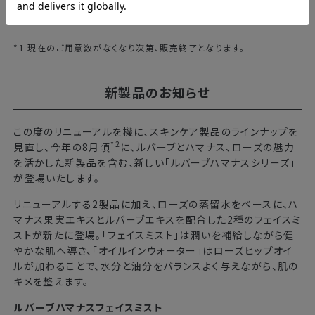
*1 現在のご用意数がなくなり次第、販売終了となります。
新製品のお知らせ
この度のリニューアルを機に、スキンケア製品のラインナップを
*2
見直し、今年の8月頃
に、ルバーブとハマナス、ローズの魅力
を活かした新製品を含む、新しい「ルバーブハマナスシリーズ」
が登場いたします。
リニューアルする2製品に加え、ローズの蒸留水をベースに、ハ
マナス果実エキスとルバーブエキスを配合した2種のフェイスミ
ストが新たに登場。「フェイスミスト」は潤いを補給しながら健
やかな肌へ導き、「オイルインウォーター」はローズヒップオイ
ルが加わることで、水分と油分をバランスよく与えながら、肌の
キメを整えます。
ルバーブハマナスフェイスミスト