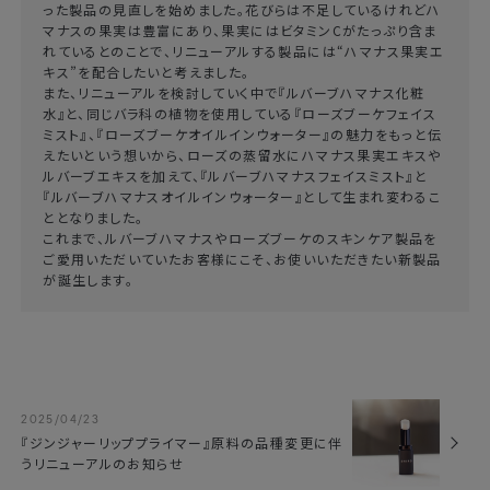
った製品の見直しを始めました。花びらは不足しているけれどハ
マナスの果実は豊富にあり、果実にはビタミンCがたっぷり含ま
れているとのことで、リニューアルする製品には“ハマナス果実エ
キス”を配合したいと考えました。
また、リニューアルを検討していく中で『ルバーブハマナス化粧
水』と、同じバラ科の植物を使用している『ローズブーケフェイス
ミスト』、『ローズブーケオイルインウォーター』の魅力をもっと伝
えたいという想いから、ローズの蒸留水にハマナス果実エキスや
ルバーブエキスを加えて、『ルバーブハマナスフェイスミスト』と
『ルバーブハマナスオイルインウォーター』として生まれ変わるこ
ととなりました。
これまで、ルバーブハマナスやローズブーケのスキンケア製品を
ご愛用いただいていたお客様にこそ、お使いいただきたい新製品
が誕生します。
2025/04/23
『ジンジャーリッププライマー』原料の品種変更に伴
うリニューアルのお知らせ