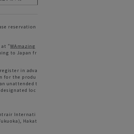
ase reservation
 at "
WAmazing
ming to Japan fr
egister in adva
on for the produ
 an unattended t
 designated loc
trair Internati
(Fukuoka), Hakat