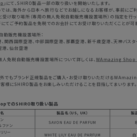
op
」にて、SHIRO製品一部の取り扱いを開始いたします。
Shopでは、海外から日本へ旅行などでお越しになるお客様が、事前にご
と受け取り場所（専用の無人免税自動販売機設置場所）の指定を行っ
所にてご予約製品を免税でのお会計にてお受け取りいただくことが可
自動販売機設置場所：
、関西国際空港、中部国際空港、那覇空港、新千歳空港、天神バスター
空港、仙台空港
無人免税自動販売機設置場所について詳しくは、
WAmazing Shop 
以外でもブランド正規製品をご購入・お受け取りいただけるWAmazing
客様にSHIRO製品をお楽しみいただけることを目指してまいります
ShopでのSHIRO取り扱い製品
品名
製品名（US, UK）
製
ボン
SAVON
EAU DE PARFUM
ルファン
トリリー
WHITE LILY
EAU DE PARFUM
白