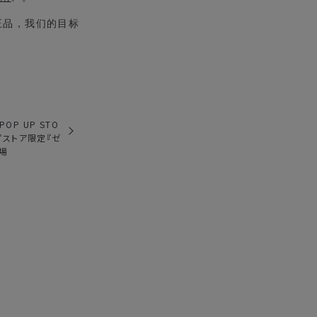
的正品，我们的目标
POP UP STO
プストア限定『ゼ
場