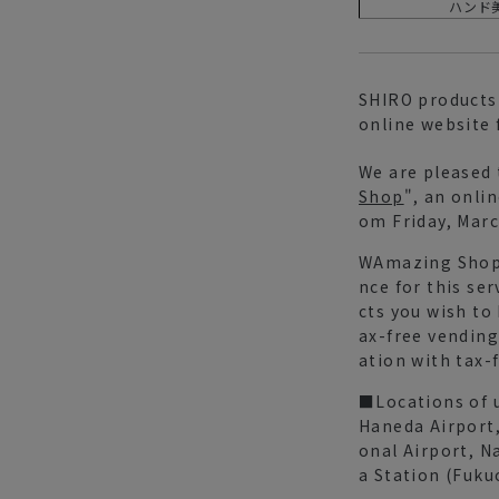
ハンド
SHIRO products 
online website 
We are pleased 
Shop
", an onli
om Friday, Marc
WAmazing Shop 
nce for this se
cts you wish to
ax-free vending
ation with tax-f
■Locations of 
Haneda Airport,
onal Airport, N
a Station (Fuku