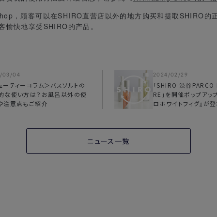
g Shop，顾客可以在SHIRO直营店以外的地方购买和提取SHIRO
客愉快地享受SHIRO的产品。
/03/04
2024/02/29
ューティーコラム＞バスソルトの
「SHIRO 渋谷PARCO 
的な使い方は？お風呂以外の使
RE」を開催ポップアッ
や注意点もご紹介
ロホワイトフィグ』が登
ニュース一覧