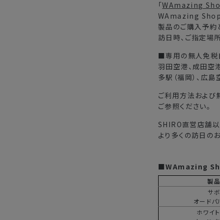
「
WAmazing Sh
WAmazing 
製品のご購入予約
訪日時、ご指定場
■専用の無人免税
羽田空港、成田空港
多駅（福岡）、広島
ご利用方法および
ご参照ください。
SHIRO直営店舗
より多くの訪日のお
■WAmazing 
製
サ
オードパ
ホワイ