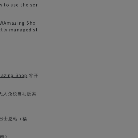
w to use the ser
e WAmazing Sho
ectly managed st
azing Shop
将开
用无人免税自动贩卖
巴士总站（福
指南
》。