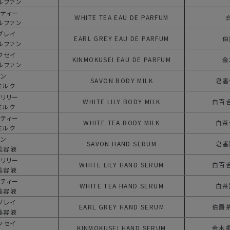
ルファン
トティー
WHITE TEA
EAU DE PARFUM
ルファン
グレイ
EARL GREY
EAU DE PARFUM
伯
ルファン
クセイ
KINMOKUSEI
EAU DE PARFUM
金
ルファン
ボン
SAVON
BODY MILK
皂香
ミルク
トリリー
WHITE LILY
BODY MILK
白百
ミルク
トティー
WHITE TEA
BODY MILK
白茶
ミルク
ボン
SAVON
HAND SERUM
皂香
美容液
トリリー
WHITE LILY
HAND SERUM
白百
美容液
トティー
WHITE TEA
HAND SERUM
白茶
美容液
グレイ
EARL GREY
HAND SERUM
伯爵
美容液
クセイ
KINMOKUSEI
HAND SERUM
金木