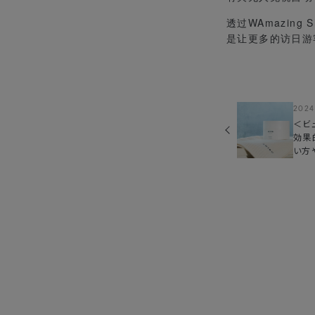
透过WAmazin
是让更多的访日游
2024
＜ビ
効果
い方