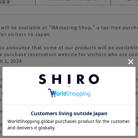
美容液
will be available at "WAmazing Shop," a tax-free purch
for visitors to Japan.
to announce that some of our products will be available
ne purchase reservation website for visitors who are co
h 1, 2024.
allows customers traveling to Japan from overseas to r
rvice. All you have to do is to make a purchase reservati
 buy and choose a pickup location. The pickup will be at
 machine. You can pick up your reserved products at the
ree billing when you visit Japan.
unattended tax-free vending machines:
 Narita Airport, Kansai International Airport, Chubu Cen
aha Airport, New Chitose Airport, Tenjin Bus Terminal 
oka), Hiroshima Airport, Sendai Airport