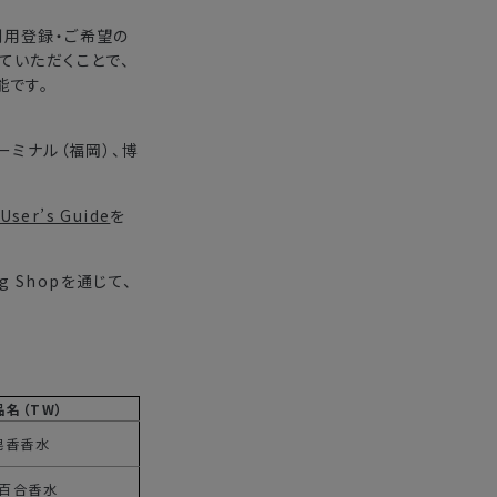
利用登録・ご希望の
ていただくことで、
能です。
ミナル（福岡）、博
User’s Guide
を
 Shopを通じて、
。
品名（TW）
皂香香水
百合香水