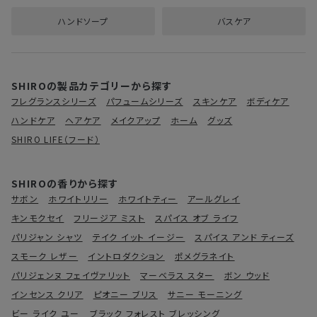
ハンドソープ
バスケア
SHIROの製品カテゴリーから探す
フレグランスシリーズ
パフュームシリーズ
スキンケア
ボディケア
ハンドケア
ヘアケア
メイクアップ
ホーム
グッズ
SHIRO LIFE（フード）
SHIROの香りから探す
サボン
ホワイトリリー
ホワイトティー
アールグレイ
キンモクセイ
フリージア ミスト
スパイス オブ ライフ
パリジャン シャツ
テイク イット イージー
スパイス アンド ティーズ
スモーク レザー
イントロダクション
ポメグラネイト
パリジェンヌ フェイヴァリット
マーベラス スター
ボン ウッド
インセンス クリア
ピオニー ブリス
サニー モーニング
ビー ライク ユー
ブラック フォレスト ブレッシング