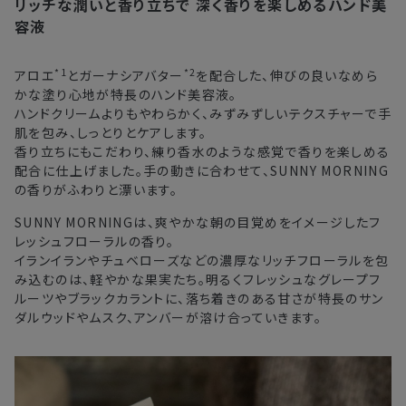
リッチな潤いと香り立ちで
深く香りを楽しめるハンド美
注文後、お届けまでにかかる日数の目安
※
オンラインストアでご購入の場合、発送完了メールの翌日から10日
容液
間。対象の直営店舗でご購入の場合、購入日の翌日から7日間
北海道
3〜4日
*1
*2
アロエ
とガーナシアバター
を配合した、伸びの良いなめら
かな塗り心地が特長のハンド美容液。
東北・関東・中部・関西
2〜3日
ハンドクリームよりもやわらかく、みずみずしいテクスチャーで手
肌を包み、しっとりとケアします。
中国・四国・九州
3〜4日
香り立ちにもこだわり、練り香水のような感覚で香りを楽しめる
配合に仕上げました。手の動きに合わせて、SUNNY MORNING
沖縄県・離島
5〜8日
の香りがふわりと漂います。
SUNNY MORNINGは、爽やかな朝の目覚めをイメージしたフ
※以下に該当する場合、上記の日程で発送できない場合がござ
レッシュフローラルの香り。
います。
イランイランやチュベローズなどの濃厚なリッチフローラルを包
・交通状況や天候による遅延
み込むのは、軽やかな果実たち。明るくフレッシュなグレープフ
・ラッピングのご注文、繁忙期および休業期間中
ルーツやブラックカラントに、落ち着きのある甘さが特長のサン
ダルウッドやムスク、アンバーが溶け合っていきます。
・ご注文内容の確認にお時間を要する
・複数製品購入により配送手配に時間がかかる