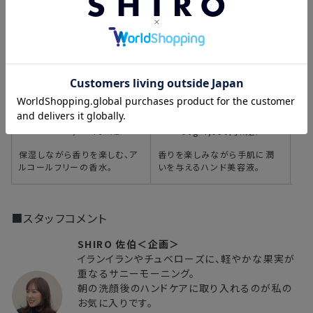
約
め
ボディミスト
ハンド美容液
60mL 4,950円
90g 4,950円
（税込）
（税込）
保湿しながら香りを楽しむ、ア
香りを楽しみながら手肌に潤
ルコールフリーの香水。
いを与えるハンド美容液。
■スタッフコメント
SHIRO 佐伯＜企画＞
イランイランやチュベローズに、軽やかな果実が
重なるサニーモーニング。
朝の洗顔後のハンドケアに取り入れるのが私の
お気に入りです。