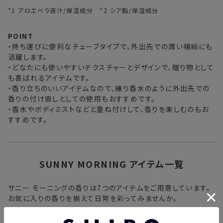
*1 アロエベラ液汁/保湿成分 *2 シア脂/保湿成分
POINT
・持ち運びに便利なチューブタイプで、外出先での潤い補給にも
活躍します。
・どなたにも使いやすいテクスチャーとデザインで、贈り物として
も喜ばれるアイテムです。
・香り立ちのいいアイテムなので、練り香水のように外出先での
香りの付け直しとしての使用もおすすめです。
・香水やボディミストなどと重ね付けして、香りを楽しむのもお
すすめです。
SUNNY MORNING アイテム一覧
サニー モーニングの香りは7つのアイテムをご用意しています。
お気に入りの香りを揃えて日常を彩ってみませんか。