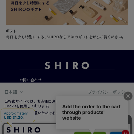
ギフト
毎日を少し特別にする、SHIROならではのギフトをぜひご覧ください。
お問い合わせ
ご利用ガイド
日本語
プライバシーポリシー
よくあるご質問
当Webサイトでは、お客様に適した情報およびサービスを提供するために、
Cookieを使用しております。
Cookieの使用に同意いただける場合は、「同意する」をクリックしてくださ
会社概要
い。
ご利用規約
詳しくは、右上記載プライバシーポリシーリンクまたは「Cookieについて」
特定商取引法に基づく表記
をクリックのうえ、ご参照ください。
プライバシーポリシー