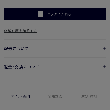
バッグに入れる
店舗在庫を確認する
配送について
返金・交換について
お届け日の目安
・ご注文日より1週間後からお届け日指定を承っておりま
開封済みの製品も返金・交換いただけます
す。
実際に使用して、香りや色、使用感にご満足いただけない場
・お届け日指定しない場合、最短でのお届けとなります。
合、期間内*であれば、返金・交換サービスをご利用いただけ
アイテム紹介
使用方法
成分・詳細
※新製品（限定製品）は除きます。
ます。
※定期販売のお申し込みは、7日後以降の配送となります。
詳しくは
こちら
からご確認ください。