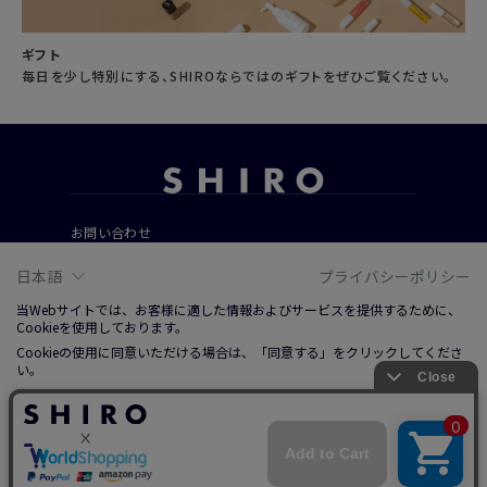
ギフト
毎日を少し特別にする、SHIROならではのギフトをぜひご覧ください。
お問い合わせ
ご利用ガイド
日本語
プライバシーポリシー
よくあるご質問
当Webサイトでは、お客様に適した情報およびサービスを提供するために、
Cookieを使用しております。
Cookieの使用に同意いただける場合は、「同意する」をクリックしてくださ
会社概要
い。
ご利用規約
詳しくは、右上記載プライバシーポリシーリンクまたは「Cookieについて」
特定商取引法に基づく表記
をクリックのうえ、ご参照ください。
プライバシーポリシー
ソーシャルメディアポリシー
同意する