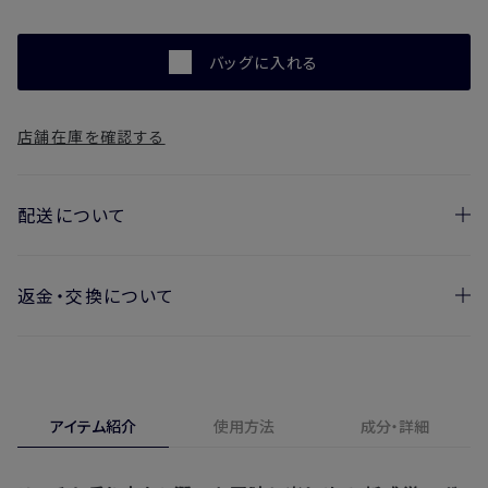
バッグに入れる
店舗在庫を確認する
配送について
返金・交換について
お届け日の目安
・ご注文日より1週間後からお届け日指定を承っておりま
開封済みの製品も返金・交換いただけます
す。
実際に使用して、香りや色、使用感にご満足いただけない場
・お届け日指定しない場合、最短でのお届けとなります。
合、期間内*であれば、返金・交換サービスをご利用いただけ
アイテム紹介
使用方法
成分・詳細
※新製品（限定製品）は除きます。
ます。
※定期販売のお申し込みは、7日後以降の配送となります。
詳しくは
こちら
からご確認ください。