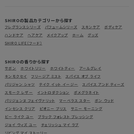
SHIROの製品カテゴリーから探す
フレグランスシリーズ
パフュームシリーズ
スキンケア
ボディケア
ハンドケア
ヘアケア
メイクアップ
ホーム
グッズ
SHIRO LIFE（フード）
SHIROの香りから探す
サボン
ホワイトリリー
ホワイトティー
アールグレイ
キンモクセイ
フリージア ミスト
スパイス オブ ライフ
パリジャン シャツ
テイク イット イージー
スパイス アンド ティーズ
スモーク レザー
イントロダクション
ポメグラネイト
パリジェンヌ フェイヴァリット
マーベラス スター
ボン ウッド
インセンス クリア
ピオニー ブリス
サニー モーニング
ビー ライク ユー
ブラック フォレスト ブレッシング
ジョイ ウィズ ユー
チェリッシュ マイ ラブ
リビング マイ ストーリー