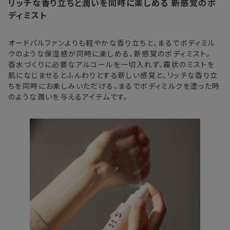
リッチな香り立ちと潤いを同時に楽しめる
新感覚のボ
注文後、お届けまでにかかる日数の目安
※
オンラインストアでご購入の場合、発送完了メールの翌日から10日
ディミスト
間。対象の直営店舗でご購入の場合、購入日の翌日から7日間
北海道
3〜4日
オードパルファンよりも軽やかな香り立ちと、まるでボディミル
クのような保湿感が同時に楽しめる、新感覚のボディミスト。
東北・関東・中部・関西
2〜3日
香水づくりに必要なアルコールを一切入れず、霧状のミストを
肌になじませるとふんわりとする新しい感覚と、リッチな香り立
中国・四国・九州
3〜4日
ちを同時にお楽しみいただける、まるでボディミルクを塗った時
のような潤いを与えるアイテムです。
沖縄県・離島
5〜8日
※以下に該当する場合、上記の日程で発送できない場合がござ
います。
・交通状況や天候による遅延
・ラッピングのご注文、繁忙期および休業期間中
・ご注文内容の確認にお時間を要する
・複数製品購入により配送手配に時間がかかる