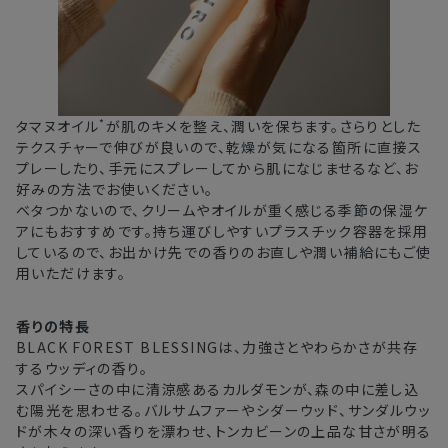
*
タマヌオイル
が肌のキメを整え、潤いを保ちます。さらりとした
テクスチャーで伸びが良いので、乾燥が気になる箇所に直接ス
プレーしたり、手元にスプレーしてから肌になじませるなど、お
好みの方法でお使いください。
ベタつかないので、クリームやオイルが重く感じる季節の保湿ケ
アにもおすすめです。持ち運びしやすいプラスチック容器を採用
しているので、お出かけ先での香りのお直しや潤い補給にもご使
用いただけます。
香りの特長
BLACK FOREST BLESSINGは、力強さとやわらかさが共存
するウッディの香り。
スパイシーさの中に清涼感あるカルダモンが、森の中に差し込
む陽光を思わせる。バルサムファーやシダーウッド、サンダルウッ
ドが木々の深い香りを漂わせ、トンカビーンの上品な甘さが明る