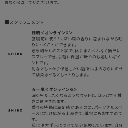
まなく保湿していただけます。
■スタッフコメント
緒明＜オンラインG＞
就寝前に使うと、深い森の香りに包まれながら眠
りにつくことができます。
きめ細かいミスト状で、体にまんべんなく簡単に
スプレーでき、手軽に保湿が叶うのも嬉しいポイ
ントです。
肘などしっかり保湿したい箇所は手のひらにのせ
て馴染ませるとしっとりします。
五十嵐＜オンラインG＞
深く呼吸したくなるようなウッドと、ほっとする甘
さに癒やされます。
香りの持続は満足感があるのに、パーソナルスペ
ースにだけ広がる上品さで、職場にもおすすめで
す。
私は夕方手元につけて気分転換しています。自分