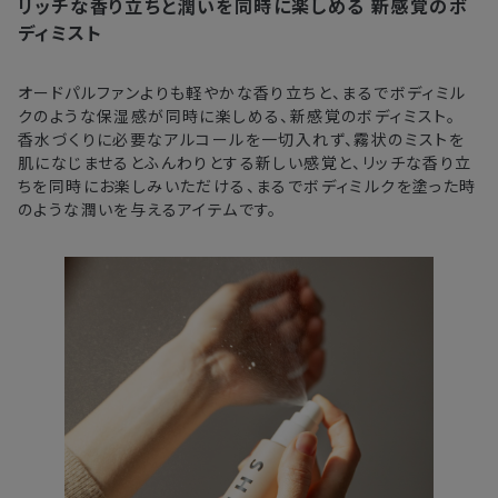
リッチな香り立ちと潤いを同時に楽しめる
新感覚のボ
注文後、お届けまでにかかる日数の目安
※
オンラインストアでご購入の場合、発送完了メールの翌日から10日
ディミスト
間。対象の直営店舗でご購入の場合、購入日の翌日から7日間
北海道
3〜4日
オードパルファンよりも軽やかな香り立ちと、まるでボディミル
クのような保湿感が同時に楽しめる、新感覚のボディミスト。
東北・関東・中部・関西
2〜3日
香水づくりに必要なアルコールを一切入れず、霧状のミストを
肌になじませるとふんわりとする新しい感覚と、リッチな香り立
中国・四国・九州
3〜4日
ちを同時にお楽しみいただける、まるでボディミルクを塗った時
のような潤いを与えるアイテムです。
沖縄県・離島
5〜8日
※以下に該当する場合、上記の日程で発送できない場合がござ
います。
・交通状況や天候による遅延
・ラッピングのご注文、繁忙期および休業期間中
・ご注文内容の確認にお時間を要する
・複数製品購入により配送手配に時間がかかる