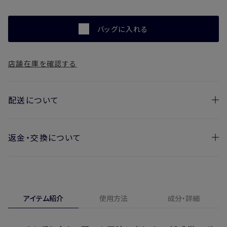
バッグに入れる
店舗在庫を確認する
配送について
返金・交換について
お届け日の目安
・ご注文日より1週間後からお届け日指定を承っておりま
開封済みの製品も返金・交換いただけます
す。
実際に使用して、香りや色、使用感にご満足いただけない場
・お届け日指定しない場合、最短でのお届けとなります。
合、期間内*であれば、返金・交換サービスをご利用いただけ
アイテム紹介
使用方法
成分・詳細
※新製品（限定製品）は除きます。
ます。
※定期販売のお申し込みは、7日後以降の配送となります。
詳しくは
こちら
からご確認ください。