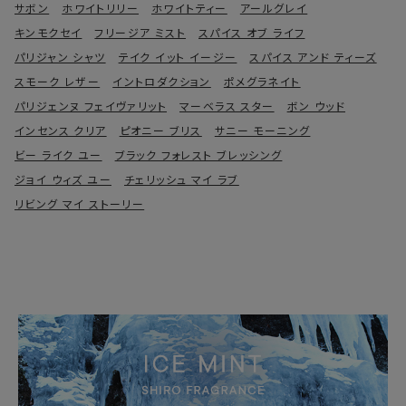
サボン
ホワイトリリー
ホワイトティー
アールグレイ
キンモクセイ
フリージア ミスト
スパイス オブ ライフ
パリジャン シャツ
テイク イット イージー
スパイス アンド ティーズ
スモーク レザー
イントロダクション
ポメグラネイト
パリジェンヌ フェイヴァリット
マーベラス スター
ボン ウッド
インセンス クリア
ピオニー ブリス
サニー モーニング
ビー ライク ユー
ブラック フォレスト ブレッシング
ジョイ ウィズ ユー
チェリッシュ マイ ラブ
リビング マイ ストーリー