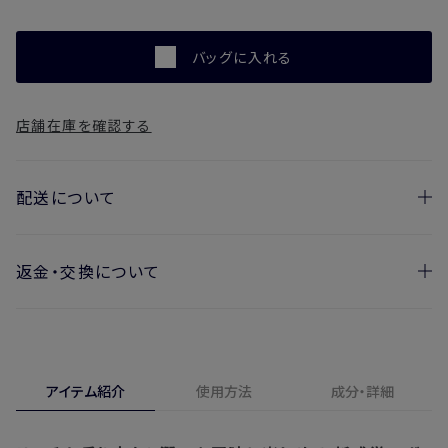
バッグに入れる
店舗在庫を確認する
配送について
返金・交換について
お届け日の目安
・ご注文日より1週間後からお届け日指定を承っておりま
開封済みの製品も返金・交換いただけます
す。
実際に使用して、香りや色、使用感にご満足いただけない場
・お届け日指定しない場合、最短でのお届けとなります。
合、期間内*であれば、返金・交換サービスをご利用いただけ
アイテム紹介
使用方法
成分・詳細
※新製品（限定製品）は除きます。
ます。
※定期販売のお申し込みは、7日後以降の配送となります。
詳しくは
こちら
からご確認ください。