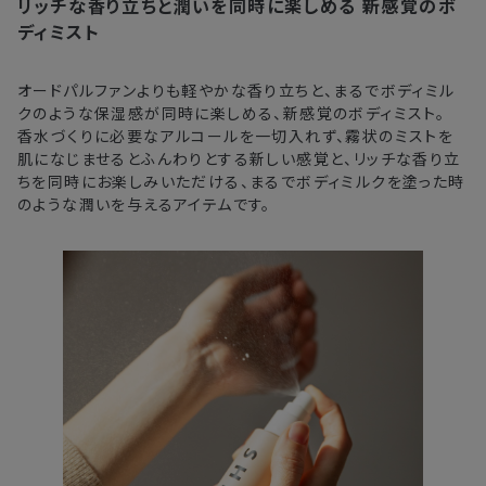
リッチな香り立ちと潤いを同時に楽しめる
新感覚のボ
注文後、お届けまでにかかる日数の目安
※
オンラインストアでご購入の場合、発送完了メールの翌日から10日
ディミスト
間。対象の直営店舗でご購入の場合、購入日の翌日から7日間
北海道
3〜4日
オードパルファンよりも軽やかな香り立ちと、まるでボディミル
クのような保湿感が同時に楽しめる、新感覚のボディミスト。
東北・関東・中部・関西
2〜3日
香水づくりに必要なアルコールを一切入れず、霧状のミストを
肌になじませるとふんわりとする新しい感覚と、リッチな香り立
中国・四国・九州
3〜4日
ちを同時にお楽しみいただける、まるでボディミルクを塗った時
のような潤いを与えるアイテムです。
沖縄県・離島
5〜8日
※以下に該当する場合、上記の日程で発送できない場合がござ
います。
・交通状況や天候による遅延
・ラッピングのご注文、繁忙期および休業期間中
・ご注文内容の確認にお時間を要する
・複数製品購入により配送手配に時間がかかる