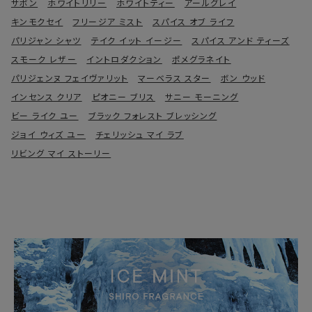
サボン
ホワイトリリー
ホワイトティー
アールグレイ
キンモクセイ
フリージア ミスト
スパイス オブ ライフ
パリジャン シャツ
テイク イット イージー
スパイス アンド ティーズ
スモーク レザー
イントロダクション
ポメグラネイト
パリジェンヌ フェイヴァリット
マーベラス スター
ボン ウッド
インセンス クリア
ピオニー ブリス
サニー モーニング
ビー ライク ユー
ブラック フォレスト ブレッシング
ジョイ ウィズ ユー
チェリッシュ マイ ラブ
リビング マイ ストーリー