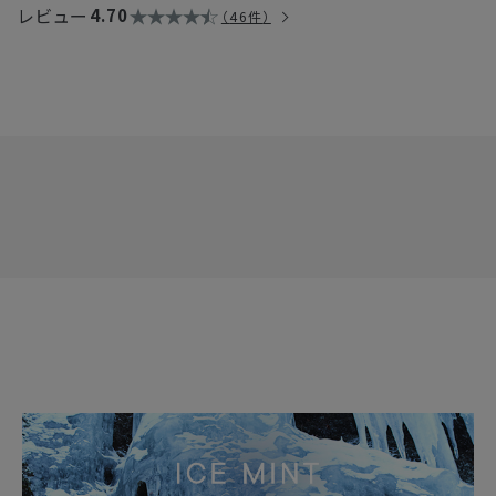
レビュー
4.70
46件
す。より髪の乾燥が気になる時期に、髪のまとまりやしっとり感
を香りとともに感じていただきたく、昨年よりもリッチな使用感
に変更しています。