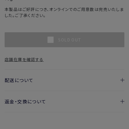
本製品はご好評につき、オンラインでのご用意数は完売いたしま
した。ご了承ください。
SOLD OUT
店舗在庫を確認する
配送について
返金・交換について
お届け日の目安
・ご注文日より1週間後からお届け日指定を承っておりま
開封済みの製品も返金・交換いただけます
す。
実際に使用して、香りや色、使用感にご満足いただけない場
・お届け日指定しない場合、最短でのお届けとなります。