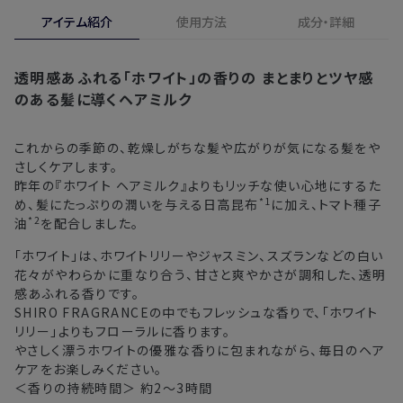
合、期間内*であれば、返金・交換サービスをご利用いただけ
アイテム紹介
使用方法
成分・詳細
※新製品（限定製品）は除きます。
ます。
※定期販売のお申し込みは、7日後以降の配送となります。
詳しくは
こちら
からご確認ください。
透明感あふれる「ホワイト」の香りの
まとまりとツヤ感
注文後、お届けまでにかかる日数の目安
※
オンラインストアでご購入の場合、発送完了メールの翌日から10日
のある髪に導くヘアミルク
間。対象の直営店舗でご購入の場合、購入日の翌日から7日間
北海道
3〜4日
これからの季節の、乾燥しがちな髪や広がりが気になる髪をや
さしくケアします。
東北・関東・中部・関西
2〜3日
昨年の『ホワイト ヘアミルク』よりもリッチな使い心地にするた
*1
め、髪にたっぷりの潤いを与える日高昆布
に加え、トマト種子
中国・四国・九州
3〜4日
*2
油
を配合しました。
沖縄県・離島
5〜8日
「ホワイト」は、ホワイトリリーやジャスミン、スズランなどの白い
花々がやわらかに重なり合う、甘さと爽やかさが調和した、透明
感あふれる香りです。
※以下に該当する場合、上記の日程で発送できない場合がござ
SHIRO FRAGRANCEの中でもフレッシュな香りで、「ホワイト
います。
リリー」よりもフローラルに香ります。
・交通状況や天候による遅延
やさしく漂うホワイトの優雅な香りに包まれながら、毎日のヘア
・ラッピングのご注文、繁忙期および休業期間中
ケアをお楽しみください。
＜香りの持続時間＞ 約2～3時間
・ご注文内容の確認にお時間を要する