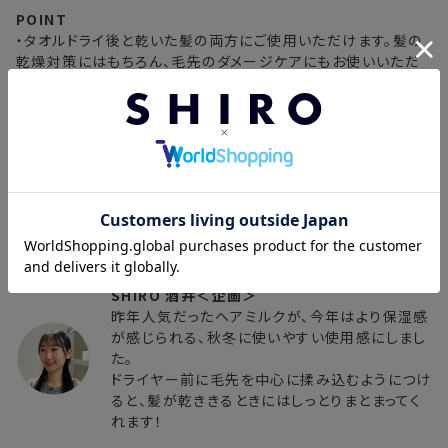
・複数製品購入により配送手配に時間がかかる
POINT
・タオルドライ後と乾いた髪の両方にご使用いただけます。髪の
乾燥対策にはもちろん、毛先のダメージケアにもお使いいただ
けます。
・タオルドライ後の濡れた髪になじませると、ドライヤーの熱から
髪を守ります。
・乾燥した髪にご使用いただくと、髪の広がりを抑えながら、しっ
とりまとまる髪へと導きます。
*1 ミツイシコンブエキス / 保湿成分 *2 トマト種子油 / 保湿成分
■スタッフコメント
SHIRO 酒井＜企画＞
昨年人気だったヘアミルクが、今年はより保湿感
が感じられる、秋冬に使いやすい使用感にしまし
た。
ドライヤー前に毛先を中心に揉み込むようにつけ
ると、髪が乾ききるときにはしっとりまとまってく
れます！