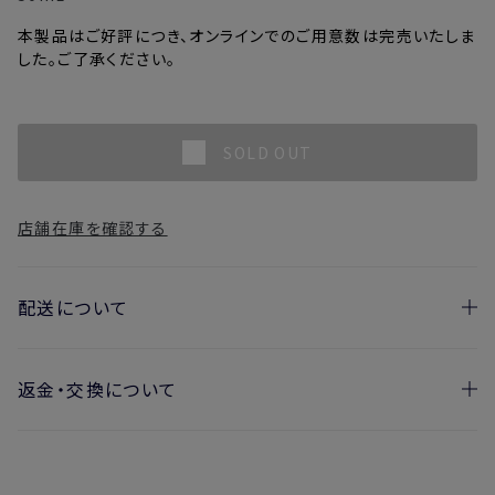
本製品はご好評につき、オンラインでのご用意数は完売いたしま
した。ご了承ください。
SOLD OUT
店舗在庫を確認する
配送について
返金・交換について
お届け日の目安
・ご注文日より1週間後からお届け日指定を承っておりま
開封済みの製品も返金・交換いただけます
す。
実際に使用して、香りや色、使用感にご満足いただけない場
・お届け日指定しない場合、最短でのお届けとなります。