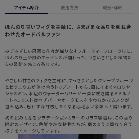
合、期間内*であれば、返金・交換サービスをご利用いただけ
アイテム紹介
使用方法
成分・詳細
※新製品（限定製品）は除きます。
ます。
※定期販売のお申し込みは、7日後以降の配送となります。
詳しくは
こちら
からご確認ください。
ほんのり甘いフィグを主軸に、
さまざまな香りを重ね合
注文後、お届けまでにかかる日数の目安
※
オンラインストアでご購入の場合、発送完了メールの翌日から10日
わせたオードパルファン
間。対象の直営店舗でご購入の場合、購入日の翌日から7日間
北海道
3〜4日
みずみずしい果実と花々が織りなすフルーティーフローラルに、
ほんのり土や風のエッセンスが加わった、いきいきとした植物た
東北・関東・中部・関西
2〜3日
ちの鼓動を感じる香りです。
中国・四国・九州
3〜4日
やさしい甘さのフィグを主軸に、すっきりとしたグレープフルーツ
沖縄県・離島
5〜8日
とゼラニウムが溶け合うトップノートから、風にそよぐネロリや
ジャスミン、水辺のウォーターリリーが一斉に咲き誇るミドルノ
ートへ。ラストはベチバーやオークモスをやわらかなムスクが
※以下に該当する場合、上記の日程で発送できない場合がござ
包み込み、思わず深呼吸したくなる心地よい余韻へと誘います。
います。
初の試みとなるグラデーションカラーのガラス容器は、この香り
・交通状況や天候による遅延
限定のデザイン。色鮮やかな植物たちが、層のように重なり合う
・ラッピングのご注文、繁忙期および休業期間中
様子をイメージしています。
・ご注文内容の確認にお時間を要する