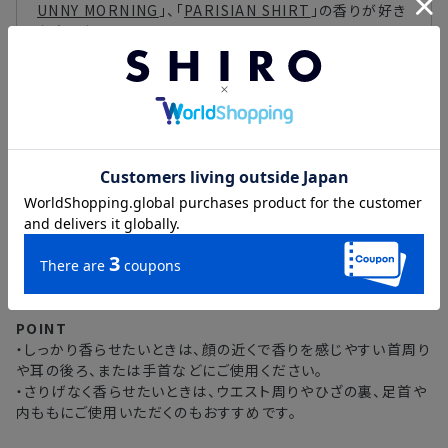
UNNY MORNING
」、「
PARISIAN SHIRT
」の香りが好き
な方におすすめです。
テーマやコンセプトを設けず、世界各地のパフューマーが自身
のアイデンティティと向き合い、その世界観を自由に表現するこ
とで、生み出された心を魅了する香り「SHIRO PERFUME」。
水の代わりに配合したSHIROのスキンケア製品などにも使用し
*1
ている、北海道江丹別の白樺
が香りをより魅力的なものに仕
上げてくれます。
*1 シラカンバ樹液 / 保湿成分
＜香りの持続時間＞約5～6時間
POINT
・しっかり香らせたいときは、顔の近くで香りを感じやすい首周り
や耳の後ろ、または手首などにご使用ください。
・さりげなく香らせたいときは、ウエスト周りやひざの裏、足首や
内ももにご使用いただくのもおすすめです。