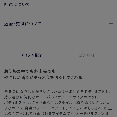
配送について
返金・交換について
お届け日の目安
・ご注文日より1週間後からお届け日指定を承っておりま
開封済みの製品も返金・交換いただけます
す。
実際に使用して、香りや色、使用感にご満足いただけない場
・お届け日指定しない場合、最短でのお届けとなります。
合、期間内*であれば、返金・交換サービスをご利用いただけ
アイテム紹介
成分・詳細
※新製品（限定製品）は除きます。
ます。
※定期販売のお申し込みは、7日後以降の配送となります。
詳しくは
こちら
からご確認ください。
おうちの中でも外出先でも
注文後、お届けまでにかかる日数の目安
※
オンラインストアでご購入の場合、発送完了メールの翌日から10日
やさしい香りがそっと心をほぐしてくれる
間。対象の直営店舗でご購入の場合、購入日の翌日から7日間
北海道
3〜4日
全身の保湿をしながらやさしい香りを楽しめるボディミストと、
持ち運びに便利なオードパルファン ミニサイズのセット。
東北・関東・中部・関西
2〜3日
ボディミストは、さまざまな生活スタイルに寄り添うやさしい香
りなので、ご自身のデイリーケアアイテムとしてはもちろん、新生
中国・四国・九州
3〜4日
活のギフトとしても喜ばれるアイテムです。オードパルファン ミ