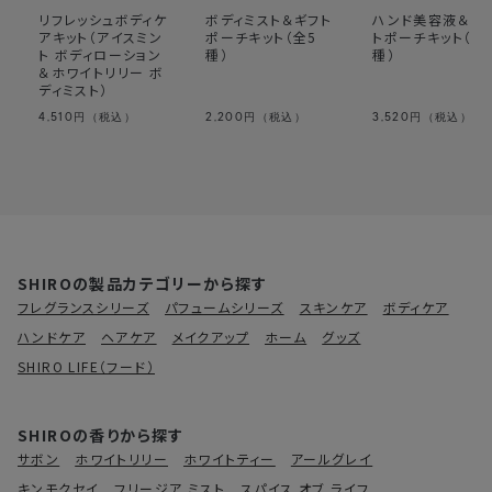
リフレッシュボディケ
ボディミスト＆ギフト
ハンド美容液＆ギ
アキット（アイスミン
ポーチキット（全5
トポーチキット（全
ト ボディローション
種）
種）
＆ホワイトリリー ボ
ディミスト）
4,510
2,200
3,520
円（税込）
円（税込）
円（税込）
SHIROの製品カテゴリーから探す
フレグランスシリーズ
パフュームシリーズ
スキンケア
ボディケア
ハンドケア
ヘアケア
メイクアップ
ホーム
グッズ
SHIRO LIFE（フード）
SHIROの香りから探す
サボン
ホワイトリリー
ホワイトティー
アールグレイ
キンモクセイ
フリージア ミスト
スパイス オブ ライフ