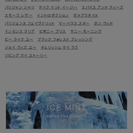
パリジャン シャツ
テイク イット イージー
スパイス アンド ティーズ
スモーク レザー
イントロダクション
ポメグラネイト
パリジェンヌ フェイヴァリット
マーベラス スター
ボン ウッド
インセンス クリア
ピオニー ブリス
サニー モーニング
ビー ライク ユー
ブラック フォレスト ブレッシング
ジョイ ウィズ ユー
チェリッシュ マイ ラブ
リビング マイ ストーリー