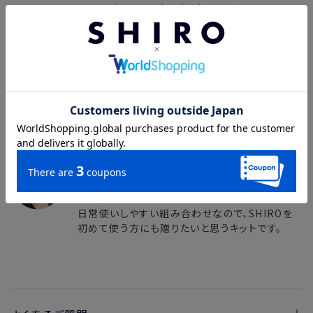
※こちらのキットにはギフトラッピングは含まれておりません。ラ
ッピングをご希望の場合は、カート内で有料の「ギフトペーパー
バッグ」を選択してください。ギフトラッピングについて詳しくは
こちら
■スタッフコメント
SHIRO 若月＜PR販促＞
オンオフ問わずお気に入りの香りで心がほぐれる
組み合わせです。
オードパルファンがミニサイズなところもギフトと
して選びやすいポイント。
日常使いしやすい組み合わせなので、SHIROを
初めて使う方にも贈りたいと思うキットです。