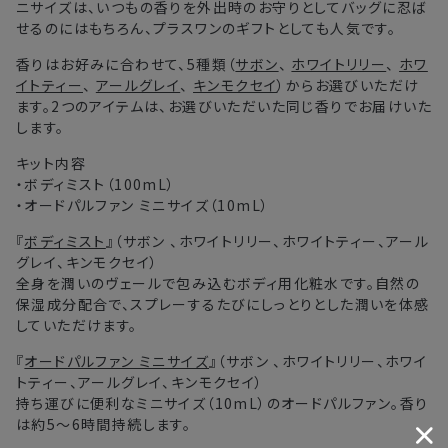
ニサイズは、いつもの香りを外出時のお守りとしてバッグに忍ば
沖縄県・離島
5〜8日
せるのにはもちろん、プラスワンのギフトとしても人気です。
香りはお好みに合わせて、5種類（
サボン
、
ホワイトリリー
、
ホワ
※以下に該当する場合、上記の日程で発送できない場合がござ
イトティー
、
アールグレイ
、
キンモクセイ
）からお選びいただけ
います。
ます。2つのアイテムは、お選びいただいた同じ香りでお届けいた
・交通状況や天候による遅延
します。
・ラッピングのご注文、繁忙期および休業期間中
キット内容
・ご注文内容の確認にお時間を要する
・ボディミスト（100mL）
・複数製品購入により配送手配に時間がかかる
・オードパルファン ミニサイズ（10mL）
『
ボディミスト
』（サボン 、ホワイトリリー、ホワイトティー、アール
グレイ、キンモクセイ）
全身を潤いのヴェールで包み込むボディ用化粧水です。自然の
保湿成分配合で、スプレーするたびにしっとりとした潤いを体感
していただけます。
『
オードパルファン ミニサイズ
』（サボン 、ホワイトリリー、ホワイ
トティー、アールグレイ、キンモクセイ）
持ち運びに便利なミニサイズ（10mL）のオードパルファン。香り
は約5～6時間持続します。