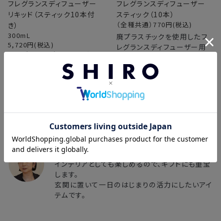
フレグランスディフューザー
フレグランスディフューザー
リキッド（スティック10本付
スティック（10本）
（全種共通）770
円(税込)
き）
300mL
廃プラスチックを使用したフ
5,720
円(税込)
レグランスディフューザー用
フレグランスディフューザーの
のスティックです。
詰め替え用リキッドです。1本
で2回分（約3か月）お使いい
ただけます。
■スタッフコメント
SHIRO 若月＜PR販促＞
お部屋の中がパッと明るく感じるイエローボトル
とフレッシュな香り。
インテリアとしても楽しめるので、ギフトにも重宝
します。
玄関に置いて一日のはじまりの活力にしたいアイ
テムです。