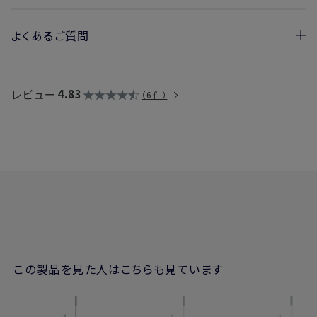
よくあるご質問
・フレグランスディフューザー スティックは付属していますか？
また、スティックの別売りはありますか？
レビュー
4.83
6件
→本製品には、
フレグランスディフューザー スティック10本
が
付属しています。単品でもご購入いただけますので、リキッドを
注ぎ足し、継続的にフレグランスディフューザーをご使用いただ
く際などに、ご活用いただければと思います。
・容器やスティックの素材は何ですか？
→
フレグランスディフューザー リキッド
：廃プラスチックを10
0%使用しています。
→
フレグランスディフューザー スティック
：廃プラスチックを使
用しています。
→フレグランスディフューザー(容器本体)：容器にはガラスを、
キャップ・中栓にはプラスチックを使用しています。
この製品を見た人はこちらも見ています
・国内配送や海外輸送はできますか？
→製品のアルコール度数によって異なります。詳細は
こちら