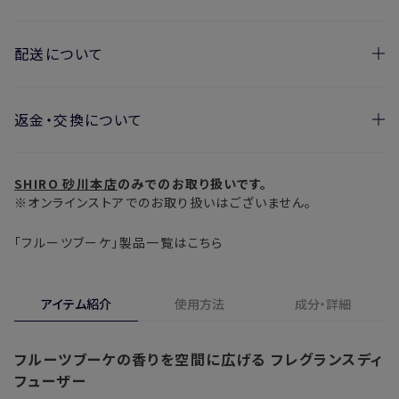
配送について
返金・交換について
お届け日の目安
・ご注文日より1週間後からお届け日指定を承っておりま
開封済みの製品も返金・交換いただけます
す。
SHIRO 砂川本店
のみでのお取り扱いです。
実際に使用して、香りや色、使用感にご満足いただけない場
・お届け日指定しない場合、最短でのお届けとなります。
※オンラインストアでのお取り扱いはございません。
合、期間内*であれば、返金・交換サービスをご利用いただけ
※新製品（限定製品）は除きます。
ます。
「フルーツブーケ」製品一覧はこちら
※定期販売のお申し込みは、7日後以降の配送となります。
詳しくは
こちら
からご確認ください。
注文後、お届けまでにかかる日数の目安
※
オンラインストアでご購入の場合、発送完了メールの翌日から10日
アイテム紹介
使用方法
成分・詳細
間。対象の直営店舗でご購入の場合、購入日の翌日から7日間
北海道
3〜4日
フルーツブーケの香りを空間に広げる
フレグランスディ
東北・関東・中部・関西
2〜3日
フューザー