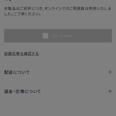
本製品はご好評につき、オンラインでのご用意数は完売いたしま
した。ご了承ください。
SOLD OUT
店舗在庫を確認する
配送について
返金・交換について
お届け日の目安
・ご注文日より1週間後からお届け日指定を承っておりま
開封済みの製品も返金・交換いただけます
す。
実際に使用して、香りや色、使用感にご満足いただけない場
・お届け日指定しない場合、最短でのお届けとなります。