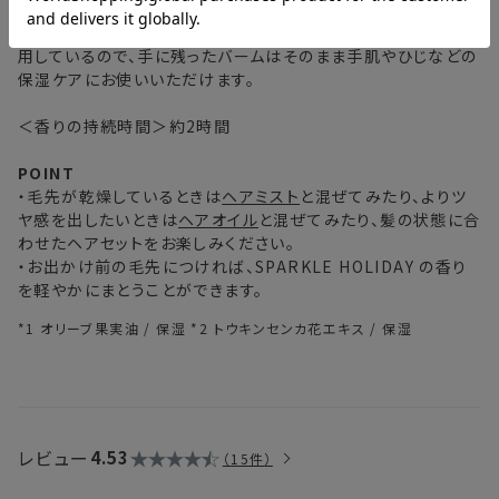
楽しめます。
・複数製品購入により配送手配に時間がかかる
*1
*2
オリーブ
やカレンデュラ
などの肌にもやさしい保湿成分を使
用しているので、手に残ったバームはそのまま手肌やひじなどの
保湿ケアにお使いいただけます。
＜香りの持続時間＞約2時間
POINT
・毛先が乾燥しているときは
ヘアミスト
と混ぜてみたり、よりツ
ヤ感を出したいときは
ヘアオイル
と混ぜてみたり、髪の状態に合
わせたヘアセットをお楽しみください。
・お出かけ前の毛先につければ、SPARKLE HOLIDAY の香り
を軽やかにまとうことができます。
*1 オリーブ果実油 / 保湿 *2 トウキンセンカ花エキス / 保湿
レビュー
4.53
15件