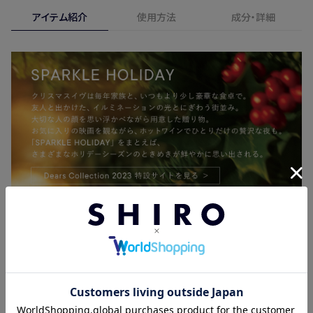
合、期間内*であれば、返金・交換サービスをご利用いただけ
アイテム紹介
使用方法
成分・詳細
※新製品（限定製品）は除きます。
ます。
※定期販売のお申し込みは、7日後以降の配送となります。
詳しくは
こちら
からご確認ください。
注文後、お届けまでにかかる日数の目安
※
オンラインストアでご購入の場合、発送完了メールの翌日から10日
間。対象の直営店舗でご購入の場合、購入日の翌日から7日間
北海道
3〜4日
東北・関東・中部・関西
2〜3日
中国・四国・九州
3〜4日
沖縄県・離島
5〜8日
フルーティフローラルが香るヘアバーム
手肌や全身の
※以下に該当する場合、上記の日程で発送できない場合がござ
保湿にも使えるマルチアイテム
います。
・交通状況や天候による遅延
乾燥しやすい髪を保湿し、まとまりのよい髪へ導くヘアバーム。
・ラッピングのご注文、繁忙期および休業期間中
濡れたようなツヤ感を加えたり、毛先に束感を出して自然な動
・ご注文内容の確認にお時間を要する
きをプラスしたり、その日の気分に合わせて自由にヘアセットを