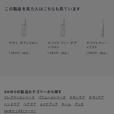
→未開封の状態で3年は品質を保てるよう製造しております。変
この製品を見た人はこちらも見ています
質を防ぐため、開封後はなるべく早くお使いください。
高温・多湿な場所を避け、常温で保存をしていただくのがおすす
めです。
・国内配送や海外輸送はできますか？
→製品のアルコール度数によって異なります。詳細は
こちら
サボン ボディコロン
ホワイトリリー ボデ
ホワイトティー ボ
ィコロン
ィミスト
1,980
1,980
1,980
円（税込）
円（税込）
円（税込）
SHIROの製品カテゴリーから探す
フレグランスシリーズ
パフュームシリーズ
スキンケア
ボディケア
ハンドケア
ヘアケア
メイクアップ
ホーム
グッズ
SHIRO LIFE（フード）