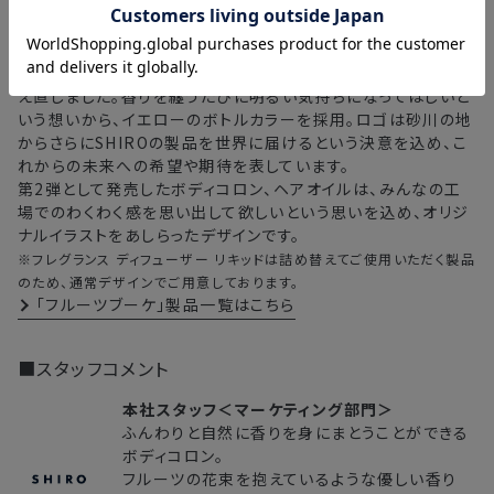
フルーツブーケのために新しく作ったボトルは、これまでの白い
ボトルのデザインルールから、ロゴの大きさや配置など新たに考
え直しました。香りを纏うたびに明るい気持ちになってほしいと
いう想いから、イエローのボトルカラーを採用。ロゴは砂川の地
からさらにSHIROの製品を世界に届けるという決意を込め、こ
れからの未来への希望や期待を表しています。
第2弾として発売したボディコロン、ヘアオイルは、みんなの工
場でのわくわく感を思い出して欲しいという思いを込め、オリジ
ナルイラストをあしらったデザインです。
※フレグランス ディフューザー リキッドは詰め替えてご使用いただく製品
のため、通常デザインでご用意しております。
「フルーツブーケ」製品一覧はこちら
■スタッフコメント
本社スタッフ＜マーケティング部門＞
ふんわりと自然に香りを身にまとうことができる
ボディコロン。
フルーツの花束を抱えているような優しい香り