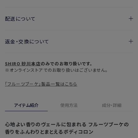
配送について
返金・交換について
お届け日の目安
・ご注文日より1週間後からお届け日指定を承っておりま
開封済みの製品も返金・交換いただけます
す。
SHIRO 砂川本店
のみでのお取り扱いです。
実際に使用して、香りや色、使用感にご満足いただけない場
・お届け日指定しない場合、最短でのお届けとなります。
※オンラインストアでのお取り扱いはございません。
合、期間内*であれば、返金・交換サービスをご利用いただけ
※新製品（限定製品）は除きます。
ます。
「フルーツブーケ」製品一覧はこちら
※定期販売のお申し込みは、7日後以降の配送となります。
詳しくは
こちら
からご確認ください。
注文後、お届けまでにかかる日数の目安
※
オンラインストアでご購入の場合、発送完了メールの翌日から10日
アイテム紹介
使用方法
成分・詳細
間。対象の直営店舗でご購入の場合、購入日の翌日から7日間
北海道
3〜4日
心地よい香りのヴェールに包まれる
フルーツブーケの
東北・関東・中部・関西
2〜3日
香りをふんわりとまとえるボディコロン