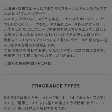
中国・四国・九州
3〜4日
北海道・空知で出会ったさまざまなフルーツからインスパイアさ
れた香り「フルーツブーケ」。
沖縄県・離島
5〜8日
ハスカップやりんご、ぶどうを中心に、カシスやオレンジ、アプリ
コットなどのフルーツをたっぷり詰め込み、やわらかなフローラ
ルでまとめました。フルーツの花束を抱えているようなしあわせ
※以下に該当する場合、上記の日程で発送できない場合がござ
な気分になれる香りをふんわりとまとえるボディコロンです。
います。
微細なミストをワンプッシュすると香りのヴェールが肌を包み込
・交通状況や天候による遅延
み、穏やかな香りが持続します。
・ラッピングのご注文、繁忙期および休業期間中
年齢や性別を問わずお使いいただきやすい自然な香り立ちで、
・ご注文内容の確認にお時間を要する
外出先でも手軽に香りのお直しができます。
・複数製品購入により配送手配に時間がかかる
＜香りの持続時間＞約2時間
FRAGRANCE TYPES
SHIROでは香りを身にまとって楽しむ、さまざまなタイプのアイ
テムをご用意しております。香りの強さや持続時間、使うシーン
によって使い分けるのもおすすめです。