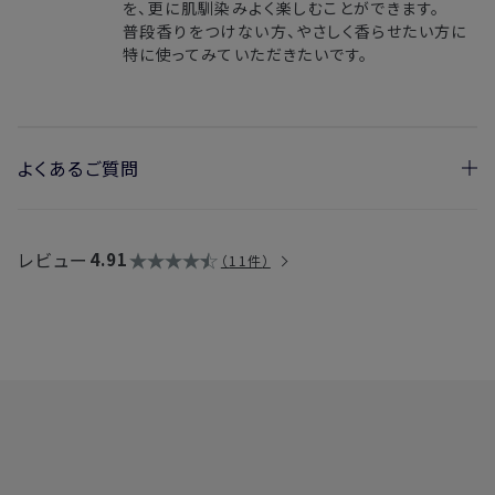
を、更に肌馴染みよく楽しむことができます。
普段香りをつけない方、やさしく香らせたい方に
特に使ってみていただきたいです。
よくあるご質問
・ボディミストとボディコロンの違いを教えてください。
〈ボディミスト〉
レビュー
4.91
11件
香りの持続時間：約1～2時間
ボディ用の保湿ミストです。ボディコロンよりも優しく香ります。
保湿しながら香りを楽しみたいときにご使用ください。
〈ボディコロン〉
香りの持続時間：約2時間
オードパルファン
よりもやわらかく香る香水です。やさしい香りを
まといたいときにご使用ください。
・ボディコロンは、未開封で保管した場合いつ頃まで香りを保て
ますか？