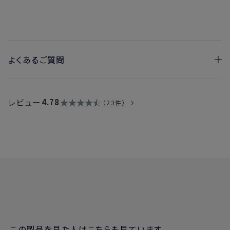
よくあるご質問
・国内配送や海外輸送はできますか？
→製品のアルコール度数によって異なります。詳細は
こちら
レビュー
4.78
23件
・リニューアル前製品との区別はできますか？
→製品のバーコード付近に1cmほどの棒線が入っているものが
リニューアル後の製品となります。
この製品を見た人はこちらも見ています