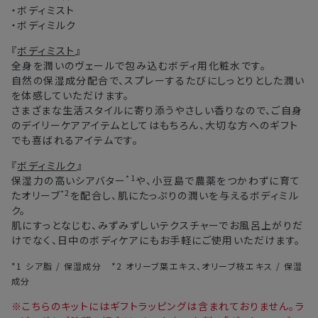
います。
・ボディミスト
・交通状況や天候による遅延
・ボディミルク
・ラッピングのご注文、繁忙期および休業期間中
『
ボディミスト
』
・ご注文内容の確認にお時間を要する
全身を潤いのヴェールで包み込むボディ用化粧水です。
・複数製品購入により配送手配に時間がかかる
自然の保湿成分配合で、スプレーするたびにしっとりとした潤い
を体感していただけます。
さまざまな生活スタイルに寄り添うやさしい香りなので、ご自身
のデイリーケアアイテムとしてはもちろん、大切な方へのギフト
でも喜ばれるアイテムです。
『
ボディミルク
』
*1
保湿力の高いシアバター
や、小豆島で農薬をつかわずに育て
*2
たオリーブ
を配合し、肌にたっぷりの潤いを与えるボディミル
ク。
肌にすっとなじむ、みずみずしいテクスチャーでお風呂上がりだ
けでなく、日中のボディケアにもお手軽にご使用いただけます。
*1 シア脂 / 保湿成分 *2 オリーブ葉エキス、オリーブ枝エキス / 保湿
成分
※こちらのキットにはギフトラッピングは含まれておりません。ラ