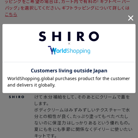
ッピングをご希望の場合は、カート内で有料の「ギフトペーパー
バッグ」を選択してください。ギフトラッピングについて詳しくは
こちら
■スタッフコメント
本社スタッフ＜人事採用G＞
この組み合わせは、しっかり香りを付けて気持ち
を高めたい日のお風呂上りのボディケアとして愛
用しています。
ボディミストには保湿効果のあるゆずのエキスが
配合されているので、先にミストを全身に吹きか
けて水分補給をして、そのあとにクリームで蓋を
します。
ボディクリームはみずみずしいテクスチャーで水
分との相性が良く、たっぷり塗ってもべたべたし
ないのに保湿力はしっかりあるという優れもの。
夏にも冬にも季節に関係なくデイリーに使いたい
キットです。