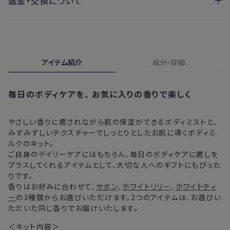
返金・交換について
・ご注文日より1週間後からお届け日指定を承っておりま
開封済みの製品も返金・交換いただけます
す。
実際に使用して、香りや色、使用感にご満足いただけない場
・お届け日指定しない場合、最短でのお届けとなります。
合、期間内*であれば、返金・交換サービスをご利用いただけ
アイテム紹介
成分・詳細
※新製品（限定製品）は除きます。
ます。
※定期販売のお申し込みは、7日後以降の配送となります。
詳しくは
こちら
からご確認ください。
毎日のボディケアを、
お気に入りの香りで楽しく
注文後、お届けまでにかかる日数の目安
※
オンラインストアでご購入の場合、発送完了メールの翌日から10日
間。対象の直営店舗でご購入の場合、購入日の翌日から7日間
北海道
3〜4日
やさしい香りに癒されながら肌の保湿ができるボディミストと、
みずみずしいテクスチャーでしっとりとしたお肌に導くボディミ
ルクのキット。
東北・関東・中部・関西
2〜3日
ご自身のデイリーケアにはもちろん、毎日のボディケアに癒しを
プラスしてくれるアイテムとして、大切な人へのギフトにもぴった
中国・四国・九州
3〜4日
りです。
香りはお好みに合わせて、
サボン
、
ホワイトリリー
、
ホワイトティ
沖縄県・離島
5〜8日
ー
の3種類からお選びいただけます。2つのアイテムは、お選びい
ただいた同じ香りでお届けいたします。
※以下に該当する場合、上記の日程で発送できない場合がござ
＜キット内容＞